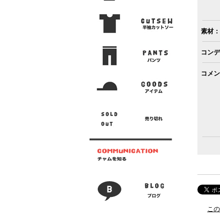
素材：
コンデ
コメン
この