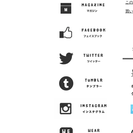
この
買い