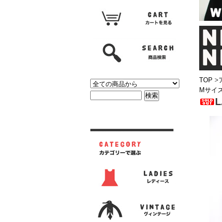
TOP
>
Mサイ