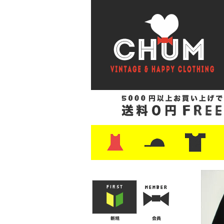
・ワンピース
・カットソー/スウェット
・ブラウス/シャツ
・スカート
・パンツ/ショーツ
・ジャケット/ニット
・Tシャツ
・ハット/スカーフ
・バッグ
・ブーツ/パンプス
・バッグ
・キャップ/ハット
・レザーシューズ/スニーカー
・ネクタイ
・マフラー
・アクセサリー
・ファイヤーキング
・雑貨/バンダナ
・プリントTシャツ
・バンド/ツアー
・キャラクター
・Nike/adidas/ス
・チャンピオン
・サーフ/スケート
・ボーダー/総柄/無
・フットボール/リ
・タンクトップ/NB
・
・
・