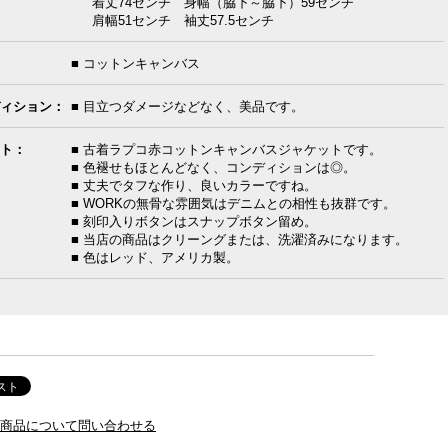
着丈74センチ 身幅（脇下～脇下）59センチ
肩幅51センチ 袖丈57.5センチ
■ コットンキャンバス
ィション：
■ 目立つダメージなどなく、美品です。
ト：
■ 古着ラプコ赤コットンキャンバスジャケットです。
■ 色褪せもほとんどなく、コンディションは◎。
■ 丈夫でタフな作り、良いカラーですね。
■ WORKの無骨な雰囲気はデニムとの相性も抜群です。
■ 刻印入りボタンはスナップボタン留め。
■ 当店の商品はクリーングまたは、洗濯済みになります。
■ 色はレッド、アメリカ製。
商品について問い合わせる