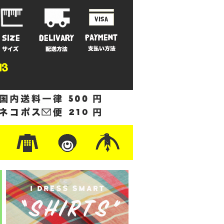
ットン
/フリース
ナイロン
/ワーク
ザー
レ