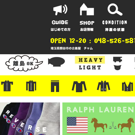
ポーツ
地
ンガー
A
ポロシャツ
半袖シャツ
アロハ/サーフ/ボーリング
・ラルフ/ブランド
・無地/チェック/ストライプ
・ワーク/ミリタリー/ウエスタ
・ネル/ウール
・ショートパンツ
・アウトドア/グラミチ
・ジーンズ/ペインター
・Levi's RED
・ミリタリー/ワーク
・コーデュロイ/スタプレ
・コットン/スラックス/チノ
・オーバーオール/つなぎ
・ジャージ/スウェット/ナイロ
・セントジェームス/ルミノア
・ロンT/サーマル/ラグビー
・プリント/半袖/スウェット
・チャンピオン/リバース
・パーカー
・デニム/コ
・アウトドア
・ジャージ/
・ミリタリー
・ウール/レ
・スーツ/ジ
ン
ン