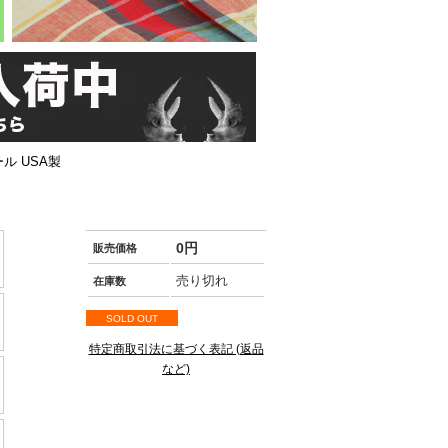
ル USA製
0円
販売価格
売り切れ
在庫数
SOLD OUT
特定商取引法に基づく表記 (返品
など)