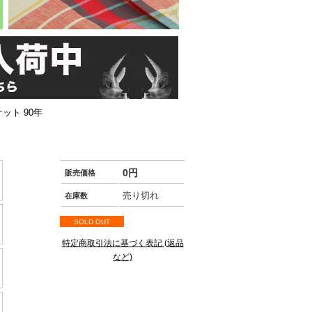
ット 90年
0円
販売価格
売り切れ
在庫数
SOLD OUT
特定商取引法に基づく表記 (返品
など)