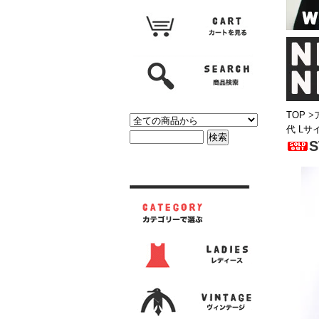
TOP
>
代 Lサ