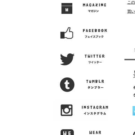
この
買い