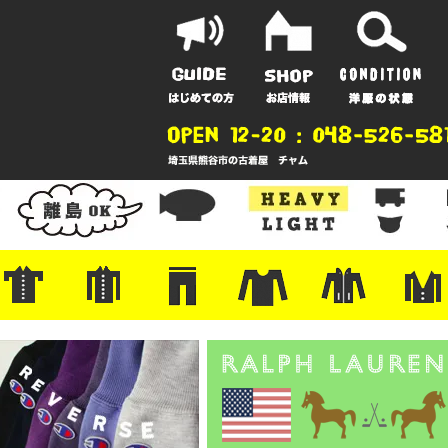
ポーツ
地
ンガー
A
ポロシャツ
半袖シャツ
アロハ/サーフ/ボーリング
・ラルフ/ブランド
・無地/チェック/ストライプ
・ワーク/ミリタリー/ウエスタ
・ネル/ウール
・ショートパンツ
・アウトドア/グラミチ
・ジーンズ/ペインター
・Levi's RED
・ミリタリー/ワーク
・コーデュロイ/スタプレ
・コットン/スラックス/チノ
・オーバーオール/つなぎ
・ジャージ/スウェット/ナイロ
・セントジェームス/ルミノア
・ロンT/サーマル/ラグビー
・プリント/半袖/スウェット
・チャンピオン/リバース
・パーカー
・デニム/コ
・アウトドア
・ジャージ/
・ミリタリー
・ウール/レ
・スーツ/ジ
ン
ン