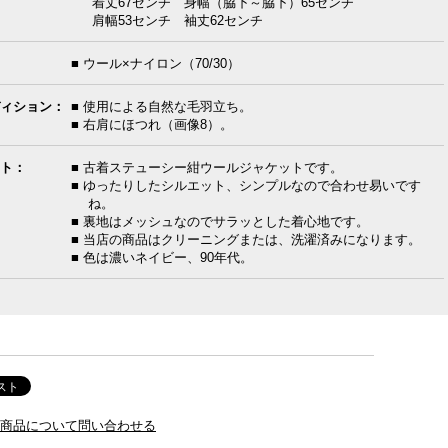
着丈67センチ 身幅（脇下～脇下）65センチ
肩幅53センチ 袖丈62センチ
■ ウール×ナイロン（70/30）
ィション：
■ 使用による自然な毛羽立ち。
■ 右肩にほつれ（画像8）。
ト：
■ 古着ステューシー紺ウールジャケットです。
■ ゆったりしたシルエット、シンプルなので合わせ易いです
ね。
■ 裏地はメッシュなのでサラッとした着心地です。
■ 当店の商品はクリーニングまたは、洗濯済みになります。
■ 色は濃いネイビー、90年代。
商品について問い合わせる