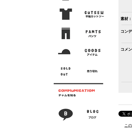
素材：
コンデ
コメン
この