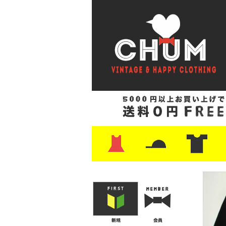
・ワンピース
・カットソー/スウェット
・ブラウス/シャツ
・スカート
・パンツ/ショーツ
・ジャケット/ニット
・Tシャツ
・ハット/スカーフ
・バッグ
・ブーツ/パンプス
・バッグ
・キャップ/ハット
・レザーシューズ/スニーカー
・ネクタイ
・マフラー
・アクセサリー
・ファイヤーキング
・雑貨/バンダナ
・プリントTシャツ
・バンド/ツアー
・キャラクター
・Nike/adidas/ス
・チャンピオン
・サーフ/スケート
・ボーダー/総柄/無
・フットボール/リ
・タンクトップ/NB
・
・
・