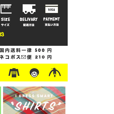
ットン
/フリース
ナイロン
/ワーク
ザー
レ