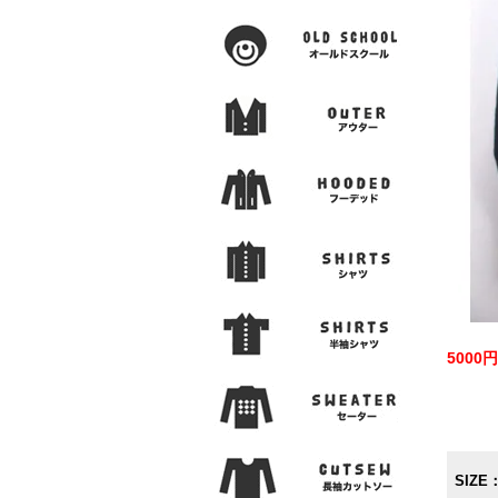
500
SIZE