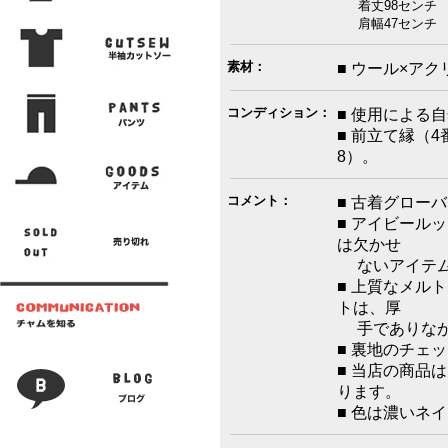
着丈98センチ 
肩幅47センチ 
素材：
■ ウール×アク
コンディション：
■ 使用による
■ 前立て縁（
8）。
コメント：
■ 古着グロー
■ アイビール
は欠かせ
ないアイテ
■ 上質なメル
トは、厚
手でありなが
■ 裏地のチェ
■ 当店の商品
ります。
■ 色は濃いネ