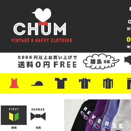
・ワンピース
・カットソー/スウェット
・ブラウス/シャツ
・スカート
・パンツ/ショーツ
・ジャケット/ニット
・Tシャツ
・ハット/スカーフ
・バッグ
・ブーツ/パンプス
・バッグ
・キャップ/ハット
・レザーシューズ/スニーカー
・ネクタイ
・マフラー
・アクセサリー
・ファイヤーキング
・雑貨/バンダナ
・プリントTシャツ
・バンド/ツアー
・キャラクター
・Nike/adidas/スポーツ
・チャンピオン
・サーフ/スケート
・ボーダー/総柄/無地
・フットボール/リンガー
・タンクトップ/NBA
・ポロシャツ
・半袖シャツ
・アロハ/サーフ/ボーリング
・ラルフ/ブランド
・無地/チェック/ストラ
・ワーク/ミリタリー/ウ
・ネル/ウール
・ショ
・アウ
・ジー
・Levi'
・ミリ
・コー
・コッ
・オー
・ジャ
ン
ン