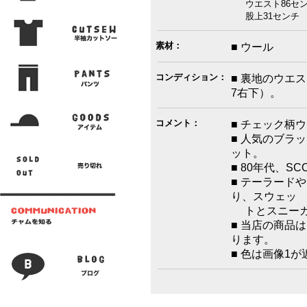
ウエスト86センチ
股上31センチ 腿
素材：
■ ウール
コンディション：
■ 裏地のウエ
7右下）。
コメント：
■ チェック柄
■ 人気のブラ
ット。
■ 80年代、S
■ テーラード
り、スウェッ
トとスニーカ
■ 当店の商品
ります。
■ 色は画像1