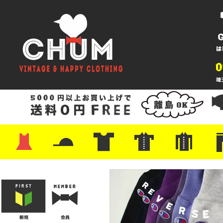
・ワンピース
・カットソー/スウェット
・ブラウス/シャツ
・スカート
・パンツ/ショーツ
・ジャケット/ニット
・Tシャツ
・ハット/スカーフ
・バッグ
・ブーツ/パンプス
・バッグ
・キャップ/ハット
・レザーシューズ/スニーカー
・ネクタイ
・マフラー
・アクセサリー
・ファイヤーキング
・雑貨/バンダナ
・プリントTシャツ
・バンド/ツアー
・キャラクター
・Nike/adidas/スポーツ
・チャンピオン
・サーフ/スケート
・ボーダー/総柄/無地
・フットボール/リンガー
・タンクトップ/NBA
・ポロシャツ
・半袖シャツ
・アロハ/サーフ/ボーリング
・ラルフ/ブランド
・無地/チェック/ストラ
・ワーク/ミリタリー/ウ
・ネル/ウール
・ショ
・アウ
・ジー
・Levi'
・ミリ
・コー
・コッ
・オー
・ジャ
ン
ン