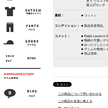
実寸 ウエスト85
股上27センチ 腿
素材：
■ コットン
コンディション：
■ 新品未使用品。
コメント：
■ Ralph Lau
■ 鴨柄の可愛いデ
■ ゆったりしたシ
■ デニムや無地
■ 色は深緑。
この商品について問い合わせる
この商品を友達に教える