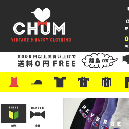
・ワンピース
・カットソー/スウェット
・ブラウス/シャツ
・スカート
・パンツ/ショーツ
・ジャケット/ニット
・Tシャツ
・ハット/スカーフ
・バッグ
・ブーツ/パンプス
・バッグ
・キャップ/ハット
・レザーシューズ/スニーカー
・ネクタイ
・マフラー
・アクセサリー
・ファイヤーキング
・雑貨/バンダナ
・プリントTシャツ
・バンド/ツアー
・キャラクター
・Nike/adidas/スポーツ
・チャンピオン
・サーフ/スケート
・ボーダー/総柄/無地
・フットボール/リンガー
・タンクトップ/NBA
・ポロシャツ
・半袖シャツ
・アロハ/サーフ/ボーリング
・ラルフ/ブランド
・無地/チェック/ストラ
・ワーク/ミリタリー/ウ
・ネル/ウール
・ショ
・アウ
・ジー
・Levi'
・ミリ
・コー
・コッ
・オー
・ジャ
ン
ン