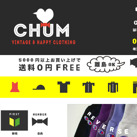
・ワンピース
・カットソー/スウェット
・ブラウス/シャツ
・スカート
・パンツ/ショーツ
・ジャケット/ニット
・Tシャツ
・ハット/スカーフ
・バッグ
・ブーツ/パンプス
・バッグ
・キャップ/ハット
・レザーシューズ/スニーカー
・ネクタイ
・マフラー
・アクセサリー
・ファイヤーキング
・雑貨/バンダナ
・プリントTシャツ
・バンド/ツアー
・キャラクター
・Nike/adidas/スポーツ
・チャンピオン
・サーフ/スケート
・ボーダー/総柄/無地
・フットボール/リンガー
・タンクトップ/NBA
・ポロシャツ
・半袖シャツ
・アロハ/サーフ/ボーリング
・ラルフ/ブランド
・無地/チェック/ストラ
・ワーク/ミリタリー/ウ
・ネル/ウール
・ショ
・アウ
・ジー
・Levi'
・ミリ
・コー
・コッ
・オー
・ジャ
ン
ン