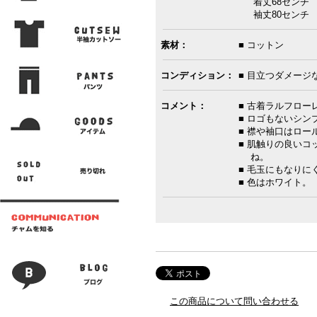
着丈68センチ 
袖丈80センチ 
素材：
■ コットン
コンディション：
■ 目立つダメージ
コメント：
■ 古着ラルフロ
■ ロゴもないシ
■ 襟や袖口はロ
■ 肌触りの良い
ね。
■ 毛玉にもなり
■ 色はホワイト。
この商品について問い合わせる