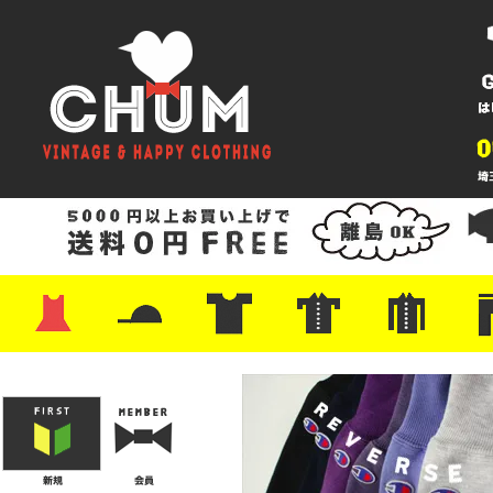
・ワンピース
・カットソー/スウェット
・ブラウス/シャツ
・スカート
・パンツ/ショーツ
・ジャケット/ニット
・Tシャツ
・ハット/スカーフ
・バッグ
・ブーツ/パンプス
・バッグ
・キャップ/ハット
・レザーシューズ/スニーカー
・ネクタイ
・マフラー
・アクセサリー
・ファイヤーキング
・雑貨/バンダナ
・プリントTシャツ
・バンド/ツアー
・キャラクター
・Nike/adidas/スポーツ
・チャンピオン
・サーフ/スケート
・ボーダー/総柄/無地
・フットボール/リンガー
・タンクトップ/NBA
・ポロシャツ
・半袖シャツ
・アロハ/サーフ/ボーリング
・ラルフ/ブランド
・無地/チェック/ストラ
・ワーク/ミリタリー/ウ
・ネル/ウール
・ショ
・アウ
・ジー
・Levi'
・ミリ
・コー
・コッ
・オー
・ジャ
ン
ン