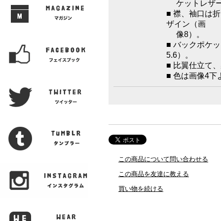
ケットレザー
■ 襟、袖口は
ザイン（画
像8）。
■ バックポケ
5.6）。
■ 比翼仕立て
■ 色は画像4
この商品について問い合わせる
この商品を友達に教える
買い物を続ける