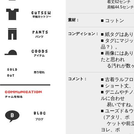
着丈62センチ 
肩幅44.5センチ
素材：
■ コットン
コンディション：
■ 紙タグはあ
■ タグにマジ
品？）。
■ 画像にはあ
たと思われ
る汚れが数ヶ
コメント：
■ 古着ラルフ
■ ショート丈
■ デニムやチ
ルに合わせ
易いですね
■ ユーズド＆
（アタリ、ポ
ケットや前立
ヨレ、ポ