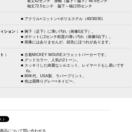
着丈62センチ 身幅（脇下～脇下）46.5センチ
袖丈72.5センチ 脇下～袖口55センチ
■ アクリル×コットン×ポリエステル（40/30/30）
ィション：
■ 胸下（足下）に薄い汚れ（画像5左下）。
■ ポケットに2センチ程度の薄い汚れ（画像5右下）。
■ 画像にはありませんが、紐先にほつれがあります。
ト：
■ 古着MICKEY MOUSEスウェットパーカーです。
■ グッドカラー、人気の2トーン。
■ スッキリした綺麗なシルエット、レイヤードもし易いです
ね。
■ 80年代、USA製、ラバープリント。
■ 色は霜降りグレー×ネイビー。
商品について問い合わせる