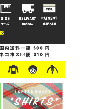
ットン
/フリース
ナイロン
/ワーク
ザー
レ