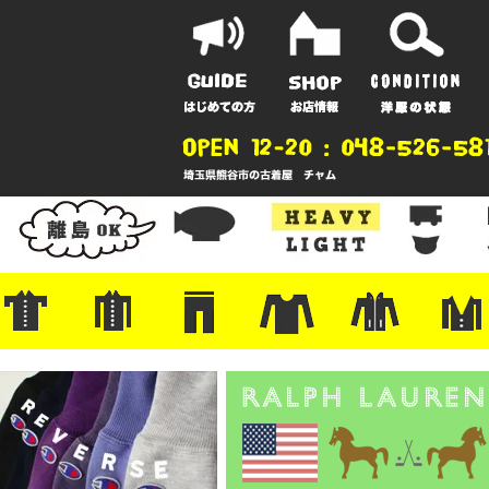
ポーツ
地
ンガー
A
ポロシャツ
半袖シャツ
アロハ/サーフ/ボーリング
・ラルフ/ブランド
・無地/チェック/ストライプ
・ワーク/ミリタリー/ウエスタ
・ネル/ウール
・ショートパンツ
・アウトドア/グラミチ
・ジーンズ/ペインター
・Levi's RED
・ミリタリー/ワーク
・コーデュロイ/スタプレ
・コットン/スラックス/チノ
・オーバーオール/つなぎ
・ジャージ/スウェット/ナイロ
・セントジェームス/ルミノア
・ロンT/サーマル/ラグビー
・プリント/半袖/スウェット
・チャンピオン/リバース
・パーカー
・デニム/コ
・アウトドア
・ジャージ/
・ミリタリー
・ウール/レ
・スーツ/ジ
ン
ン