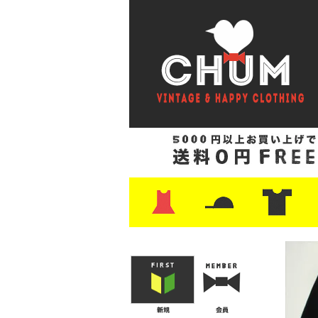
・ワンピース
・カットソー/スウェット
・ブラウス/シャツ
・スカート
・パンツ/ショーツ
・ジャケット/ニット
・Tシャツ
・ハット/スカーフ
・バッグ
・ブーツ/パンプス
・バッグ
・キャップ/ハット
・レザーシューズ/スニーカー
・ネクタイ
・マフラー
・アクセサリー
・ファイヤーキング
・雑貨/バンダナ
・プリントTシャツ
・バンド/ツアー
・キャラクター
・Nike/adidas/ス
・チャンピオン
・サーフ/スケート
・ボーダー/総柄/無
・フットボール/リ
・タンクトップ/NB
・
・
・