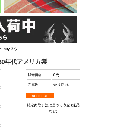
sneyスウ
80年代アメリカ製
0円
販売価格
売り切れ
在庫数
SOLD OUT
特定商取引法に基づく表記 (返品
など)