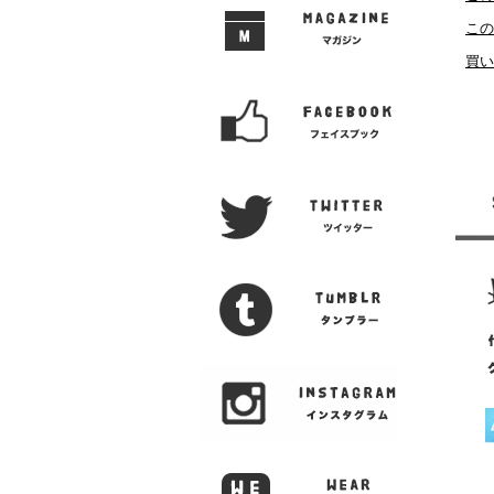
この
買い