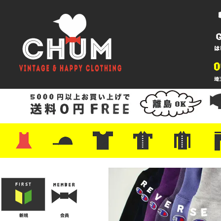
・ワンピース
・カットソー/スウェット
・ブラウス/シャツ
・スカート
・パンツ/ショーツ
・ジャケット/ニット
・Tシャツ
・ハット/スカーフ
・バッグ
・ブーツ/パンプス
・バッグ
・キャップ/ハット
・レザーシューズ/スニーカー
・ネクタイ
・マフラー
・アクセサリー
・ファイヤーキング
・雑貨/バンダナ
・プリントTシャツ
・バンド/ツアー
・キャラクター
・Nike/adidas/スポーツ
・チャンピオン
・サーフ/スケート
・ボーダー/総柄/無地
・フットボール/リンガー
・タンクトップ/NBA
・ポロシャツ
・半袖シャツ
・アロハ/サーフ/ボーリング
・ラルフ/ブランド
・無地/チェック/ストラ
・ワーク/ミリタリー/ウ
・ネル/ウール
・ショ
・アウ
・ジー
・Levi'
・ミリ
・コー
・コッ
・オー
・ジャ
ン
ン