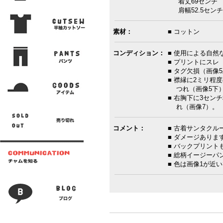
着丈69センチ 
肩幅52.5センチ
素材：
■ コットン
コンディション：
■ 使用による自然
■ プリントにスレ
■ タグ欠損（画像
■ 襟縁に2ミリ程
つれ（画像5下
■ 右胸下に3セン
れ（画像7）。
コメント：
■ 古着サンタクル
■ ダメージありま
■ バックプリント
■ 総柄イージーパ
■ 色は画像1が近