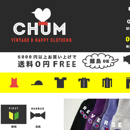
・ワンピース
・カットソー/スウェット
・ブラウス/シャツ
・スカート
・パンツ/ショーツ
・ジャケット/ニット
・Tシャツ
・ハット/スカーフ
・バッグ
・ブーツ/パンプス
・バッグ
・キャップ/ハット
・レザーシューズ/スニーカー
・ネクタイ
・マフラー
・アクセサリー
・ファイヤーキング
・雑貨/バンダナ
・プリントTシャツ
・バンド/ツアー
・キャラクター
・Nike/adidas/スポーツ
・チャンピオン
・サーフ/スケート
・ボーダー/総柄/無地
・フットボール/リンガー
・タンクトップ/NBA
・ポロシャツ
・半袖シャツ
・アロハ/サーフ/ボーリング
・ラルフ/ブランド
・無地/チェック/ストラ
・ワーク/ミリタリー/ウ
・ネル/ウール
・ショ
・アウ
・ジー
・Levi'
・ミリ
・コー
・コッ
・オー
・ジャ
ン
ン