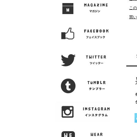
この
買い