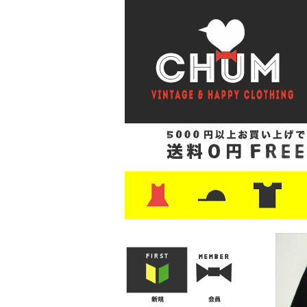
・ワンピース
・カットソー/スウェット
・ブラウス/シャツ
・スカート
・パンツ/ショーツ
・ジャケット/ニット
・Tシャツ
・ハット/スカーフ
・バッグ
・ブーツ/パンプス
・バッグ
・キャップ/ハット
・レザーシューズ/スニーカー
・ネクタイ
・マフラー
・アクセサリー
・ファイヤーキング
・雑貨/バンダナ
・プリントTシャツ
・バンド/ツアー
・キャラクター
・Nike/adidas/ス
・チャンピオン
・サーフ/スケート
・ボーダー/総柄/無
・フットボール/リ
・タンクトップ/NB
・
・
・