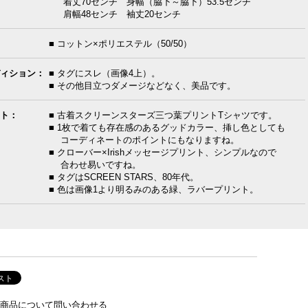
着丈70センチ 身幅（脇下～脇下）53.5センチ
肩幅48センチ 袖丈20センチ
■ コットン×ポリエステル（50/50）
ィション：
■ タグにスレ（画像4上）。
■ その他目立つダメージなどなく、美品です。
ト：
■ 古着スクリーンスターズ三つ葉プリントTシャツです。
■ 1枚で着ても存在感のあるグッドカラー、挿し色としても
コーディネートのポイントにもなりますね。
■ クローバー×Irishメッセージプリント、シンプルなので
合わせ易いですね。
■ タグはSCREEN STARS、80年代。
■ 色は画像1より明るみのある緑、ラバープリント。
商品について問い合わせる