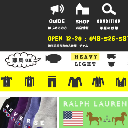
ポーツ
地
ンガー
A
ポロシャツ
半袖シャツ
アロハ/サーフ/ボーリング
・ラルフ/ブランド
・無地/チェック/ストライプ
・ワーク/ミリタリー/ウエスタ
・ネル/ウール
・ショートパンツ
・アウトドア/グラミチ
・ジーンズ/ペインター
・Levi's RED
・ミリタリー/ワーク
・コーデュロイ/スタプレ
・コットン/スラックス/チノ
・オーバーオール/つなぎ
・ジャージ/スウェット/ナイロ
・セントジェームス/ルミノア
・ロンT/サーマル/ラグビー
・プリント/半袖/スウェット
・チャンピオン/リバース
・パーカー
・デニム/コ
・アウトドア
・ジャージ/
・ミリタリー
・ウール/レ
・スーツ/ジ
ン
ン