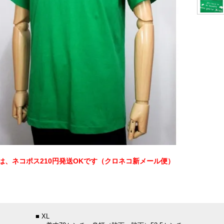
は、ネコポス210円発送OKです（クロネコ新メール便）
：
■ XL