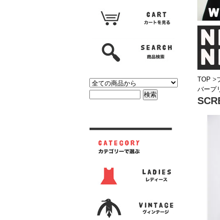
TOP
>
バープリ
SC