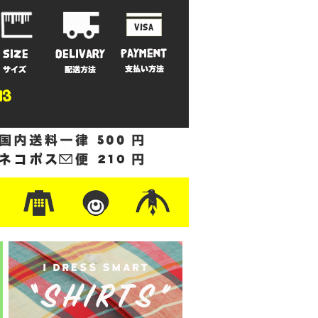
ットン
/フリース
ナイロン
/ワーク
ザー
レ