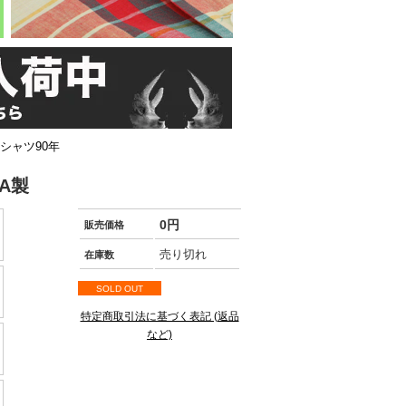
Tシャツ90年
A製
0円
販売価格
売り切れ
在庫数
SOLD OUT
特定商取引法に基づく表記 (返品
など)