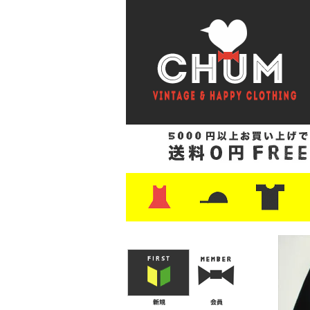
・ワンピース
・カットソー/スウェット
・ブラウス/シャツ
・スカート
・パンツ/ショーツ
・ジャケット/ニット
・Tシャツ
・ハット/スカーフ
・バッグ
・ブーツ/パンプス
・バッグ
・キャップ/ハット
・レザーシューズ/スニーカー
・ネクタイ
・マフラー
・アクセサリー
・ファイヤーキング
・雑貨/バンダナ
・プリントTシャツ
・バンド/ツアー
・キャラクター
・Nike/adidas/ス
・チャンピオン
・サーフ/スケート
・ボーダー/総柄/無
・フットボール/リ
・タンクトップ/NB
・
・
・