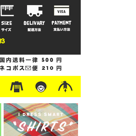
ットン
/フリース
ナイロン
/ワーク
ザー
レ