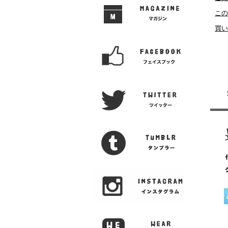
この
買い