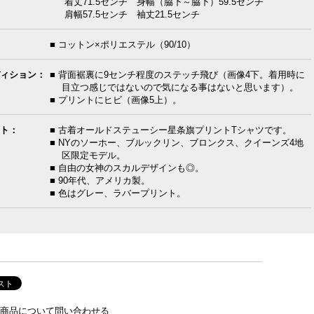
着丈71.5センチ 身幅（脇下～脇下）59.5センチ
肩幅57.5センチ 袖丈21.5センチ
■ コットン×ポリエステル（90/10）
ィション：
■ 背面裾裏に9センチ程度のステッチ飛び（画像4下。着用時に
目立つ感じではないので気になる事はないと思います）。
■ プリントにヒビ（画像5上）。
ト：
■ 古着オールドステューシー星条旗プリントTシャツです。
■ NYのソーホー、ブルックリン、ブロンクス、クイーンズ4地
区限定モデル。
■ 自由の女神のスカルデザインも◎。
■ 90年代、アメリカ製。
■ 色はグレー、ラバープリント。
商品について問い合わせる