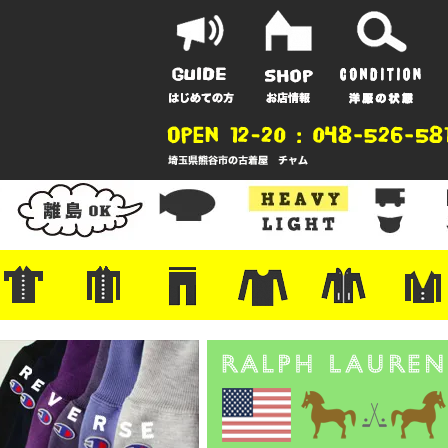
ポーツ
地
ンガー
A
ポロシャツ
半袖シャツ
アロハ/サーフ/ボーリング
・ラルフ/ブランド
・無地/チェック/ストライプ
・ワーク/ミリタリー/ウエスタ
・ネル/ウール
・ショートパンツ
・アウトドア/グラミチ
・ジーンズ/ペインター
・Levi's RED
・ミリタリー/ワーク
・コーデュロイ/スタプレ
・コットン/スラックス/チノ
・オーバーオール/つなぎ
・ジャージ/スウェット/ナイロ
・セントジェームス/ルミノア
・ロンT/サーマル/ラグビー
・プリント/半袖/スウェット
・チャンピオン/リバース
・パーカー
・デニム/コ
・アウトドア
・ジャージ/
・ミリタリー
・ウール/レ
・スーツ/ジ
ン
ン