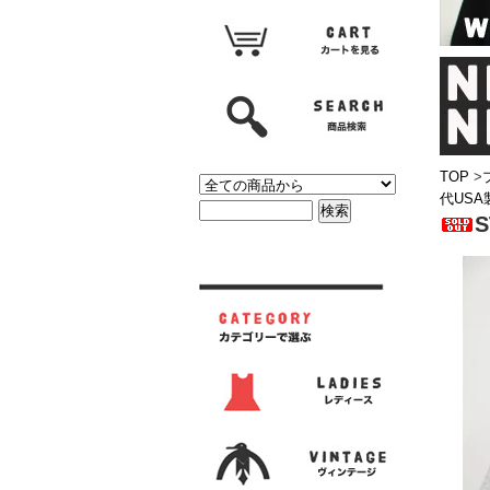
TOP
>
代USA