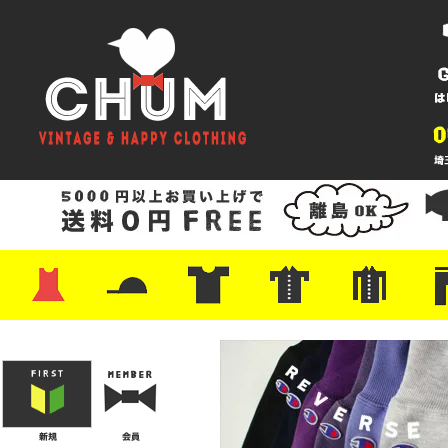
・ワンピース
・カットソー/スウェット
・ブラウス/シャツ
・スカート
・パンツ/ショーツ
・ジャケット/ニット
・Tシャツ
・ハット/スカーフ
・バッグ
・ブーツ/パンプス
・バッグ
・キャップ/ハット
・レザーシューズ/スニーカー
・ネクタイ
・マフラー
・アクセサリー
・ファイヤーキング
・雑貨/バンダナ
・プリントTシャツ
・バンド/ツアー
・キャラクター
・Nike/adidas/スポーツ
・チャンピオン
・サーフ/スケート
・ボーダー/総柄/無地
・フットボール/リンガー
・タンクトップ/NBA
・ポロシャツ
・半袖シャツ
・アロハ/サーフ/ボーリング
・ラルフ/ブランド
・無地/チェック/ストラ
・ワーク/ミリタリー/ウ
・ネル/ウール
・ショ
・アウ
・ジー
・Levi'
・ミリ
・コー
・コッ
・オー
・ジャ
ン
ン