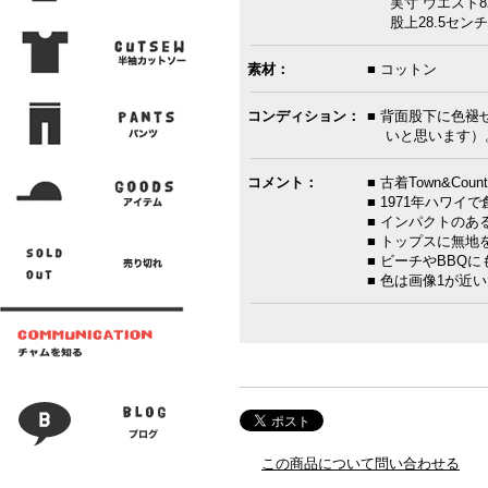
実寸 ウエスト82
股上28.5センチ 
素材：
■ コットン
コンディション：
■ 背面股下に色褪
いと思います）
コメント：
■ 古着Town&Co
■ 1971年ハワイ
■ インパクトの
■ トップスに無
■ ビーチやBBQ
■ 色は画像1が近
この商品について問い合わせる