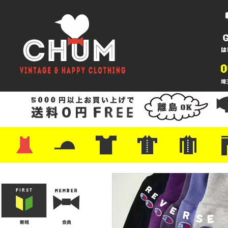
・ワンピース
・カットソー/スウェット
・ブラウス/シャツ
・スカート
・パンツ/ショーツ
・ジャケット/ニット
・Tシャツ
・ハット/スカーフ
・バッグ
・ブーツ/パンプス
・バッグ
・キャップ/ハット
・レザーシューズ/スニーカー
・ネクタイ
・マフラー
・アクセサリー
・ファイヤーキング
・雑貨/バンダナ
・プリントTシャツ
・バンド/ツアー
・キャラクター
・Nike/adidas/スポーツ
・チャンピオン
・サーフ/スケート
・ボーダー/総柄/無地
・フットボール/リンガー
・タンクトップ/NBA
・ポロシャツ
・半袖シャツ
・アロハ/サーフ/ボーリング
・ラルフ/ブランド
・無地/チェック/ストラ
・ワーク/ミリタリー/ウ
・ネル/ウール
・ショ
・アウ
・ジー
・Levi'
・ミリ
・コー
・コッ
・オー
・ジャ
ン
ン