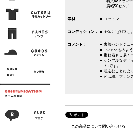
着丈68.5センチ
肩幅50センチ 
素材：
■ コットン
コンディション：
■ 全体に毛羽立ち
コメント：
■ 古着セントジェ
■ Tシャツ地のよ
■ 重ね着もし易
■ シンプルなデ
いです。
■ 着込むことに
■ 色は紺、フラン
この商品について問い合わせる