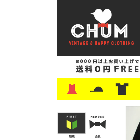
・ワンピース
・カットソー/スウェット
・ブラウス/シャツ
・スカート
・パンツ/ショーツ
・ジャケット/ニット
・Tシャツ
・ハット/スカーフ
・バッグ
・ブーツ/パンプス
・バッグ
・キャップ/ハット
・レザーシューズ/スニーカー
・ネクタイ
・マフラー
・アクセサリー
・ファイヤーキング
・雑貨/バンダナ
・プリントTシャツ
・バンド/ツアー
・キャラクター
・Nike/adidas/ス
・チャンピオン
・サーフ/スケート
・ボーダー/総柄/無
・フットボール/リ
・タンクトップ/NB
・
・
・