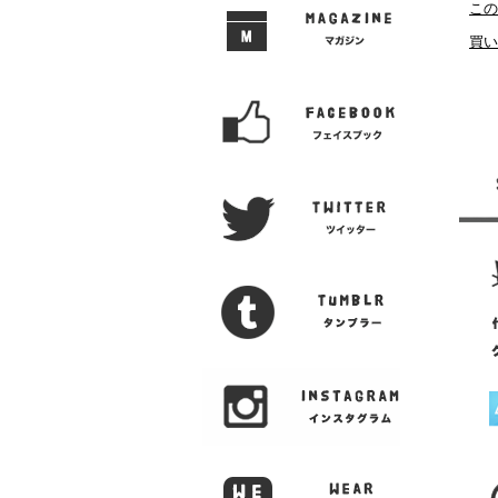
この
買い