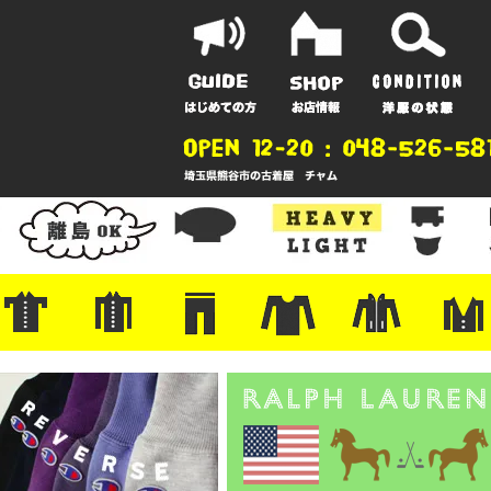
ポーツ
地
ンガー
A
ポロシャツ
半袖シャツ
アロハ/サーフ/ボーリング
・ラルフ/ブランド
・無地/チェック/ストライプ
・ワーク/ミリタリー/ウエスタ
・ネル/ウール
・ショートパンツ
・アウトドア/グラミチ
・ジーンズ/ペインター
・Levi's RED
・ミリタリー/ワーク
・コーデュロイ/スタプレ
・コットン/スラックス/チノ
・オーバーオール/つなぎ
・ジャージ/スウェット/ナイロ
・セントジェームス/ルミノア
・ロンT/サーマル/ラグビー
・プリント/半袖/スウェット
・チャンピオン/リバース
・パーカー
・デニム/コ
・アウトドア
・ジャージ/
・ミリタリー
・ウール/レ
・スーツ/ジ
ン
ン