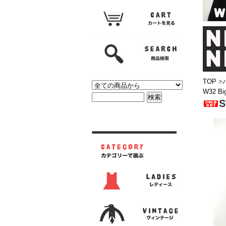
TOP
>
W32 Big