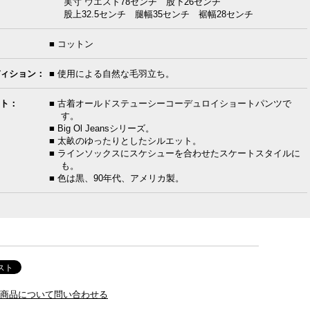
実寸 ウエスト78センチ 股下26センチ
股上32.5センチ 腿幅35センチ 裾幅28センチ
■ コットン
ィション：
■ 使用による自然な毛羽立ち。
ト：
■ 古着オールドステューシーコーデュロイショートパンツで
す。
■ Big Ol Jeansシリーズ。
■ 太畝のゆったりとしたシルエット。
■ ラインソックスにスケシューを合わせたスケートスタイルに
も。
■ 色は黒、90年代、アメリカ製。
商品について問い合わせる