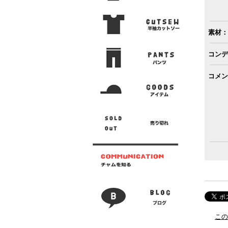
素材：
コンデ
コメン
この