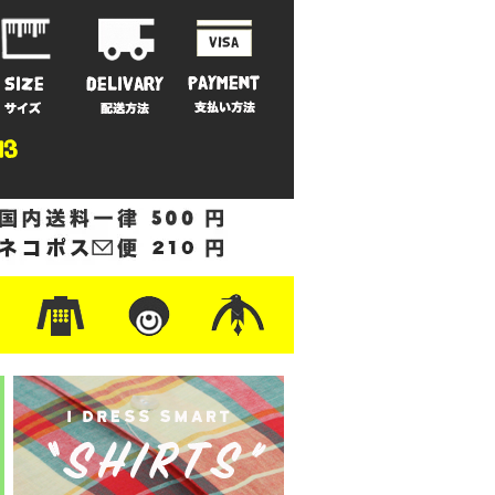
ットン
/フリース
ナイロン
/ワーク
ザー
レ