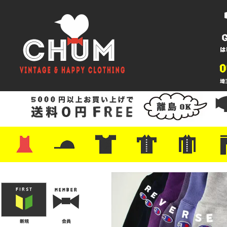
・ワンピース
・カットソー/スウェット
・ブラウス/シャツ
・スカート
・パンツ/ショーツ
・ジャケット/ニット
・Tシャツ
・ハット/スカーフ
・バッグ
・ブーツ/パンプス
・バッグ
・キャップ/ハット
・レザーシューズ/スニーカー
・ネクタイ
・マフラー
・アクセサリー
・ファイヤーキング
・雑貨/バンダナ
・プリントTシャツ
・バンド/ツアー
・キャラクター
・Nike/adidas/スポーツ
・チャンピオン
・サーフ/スケート
・ボーダー/総柄/無地
・フットボール/リンガー
・タンクトップ/NBA
・ポロシャツ
・半袖シャツ
・アロハ/サーフ/ボーリング
・ラルフ/ブランド
・無地/チェック/ストラ
・ワーク/ミリタリー/ウ
・ネル/ウール
・ショ
・アウ
・ジー
・Levi'
・ミリ
・コー
・コッ
・オー
・ジャ
ン
ン