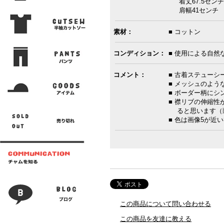
着丈67.5センチ
肩幅41センチ 袖
素材：
■ コットン
コンディション：
■ 使用による自然
コメント：
■ 古着ステューシ
■ メッシュのよう
■ ボーダー柄に
■ 襟リブの伸縮
ると思います（頭
■ 色は画像5が近い
この商品について問い合わせる
この商品を友達に教える