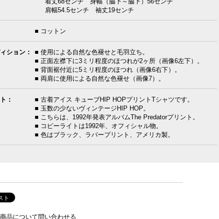
着丈68センチ 身幅（脇下～脇下）56センチ
肩幅54.5センチ 袖丈19センチ
■ コットン
ィション：
■ 使用による自然な色褪せと毛羽立ち。
■ 正面左襟下に3ミリ程度のほつれが2ヶ所（画像6左下）。
■ 背面裾付近に5ミリ程度のほつれ（画像6右下）。
■ 両肩に使用による自然な色褪せ（画像7）。
ト：
■ 古着アイス キューブHIP HOPプリントTシャツです。
■ 玉数の少ないヴィンテージHIP HOP。
■ こちらは、1992年発表アルバムThe Predatorプリント。
■ コピーライトは1992年、オフィシャル物。
■ 色はブラック、ラバープリント、アメリカ製。
商品について問い合わせる