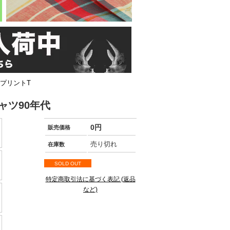
orプリントT
シャツ90年代
0円
販売価格
売り切れ
在庫数
SOLD OUT
特定商取引法に基づく表記 (返品
など)