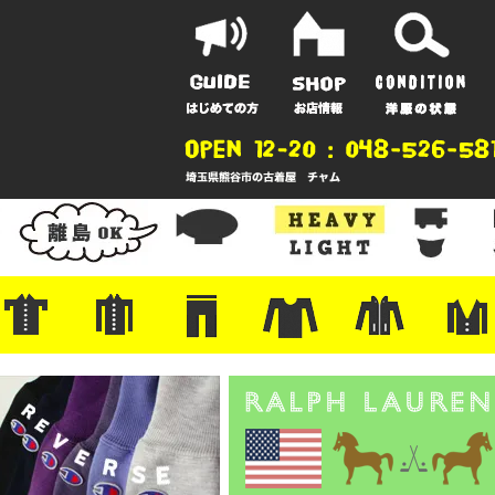
ポーツ
地
ンガー
A
ポロシャツ
半袖シャツ
アロハ/サーフ/ボーリング
・ラルフ/ブランド
・無地/チェック/ストライプ
・ワーク/ミリタリー/ウエスタ
・ネル/ウール
・ショートパンツ
・アウトドア/グラミチ
・ジーンズ/ペインター
・Levi's RED
・ミリタリー/ワーク
・コーデュロイ/スタプレ
・コットン/スラックス/チノ
・オーバーオール/つなぎ
・ジャージ/スウェット/ナイロ
・セントジェームス/ルミノア
・ロンT/サーマル/ラグビー
・プリント/半袖/スウェット
・チャンピオン/リバース
・パーカー
・デニム/コ
・アウトドア
・ジャージ/
・ミリタリー
・ウール/レ
・スーツ/ジ
ン
ン