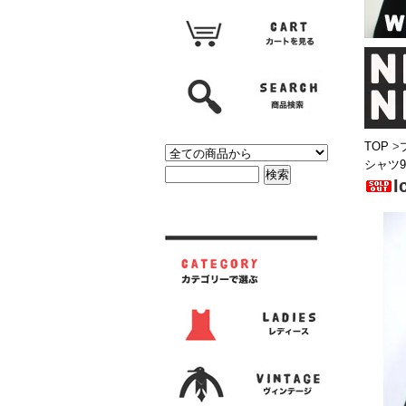
TOP
>
シャツ9