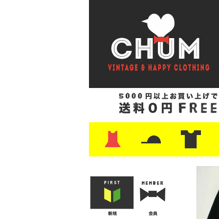
・ワンピース
・カットソー/スウェット
・ブラウス/シャツ
・スカート
・パンツ/ショーツ
・ジャケット/ニット
・Tシャツ
・ハット/スカーフ
・バッグ
・ブーツ/パンプス
・バッグ
・キャップ/ハット
・レザーシューズ/スニーカー
・ネクタイ
・マフラー
・アクセサリー
・ファイヤーキング
・雑貨/バンダナ
・プリントTシャツ
・バンド/ツアー
・キャラクター
・Nike/adidas/ス
・チャンピオン
・サーフ/スケート
・ボーダー/総柄/無
・フットボール/リ
・タンクトップ/NB
・
・
・