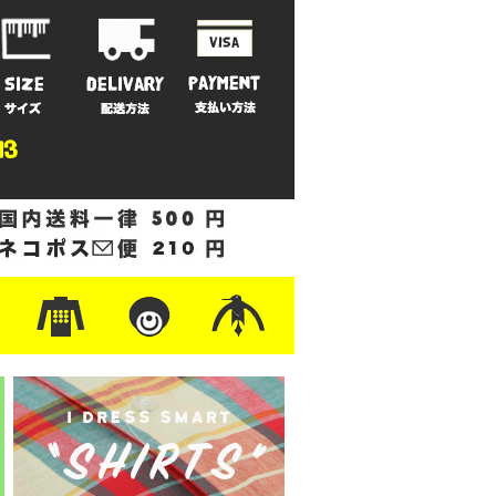
ットン
/フリース
ナイロン
/ワーク
ザー
レ