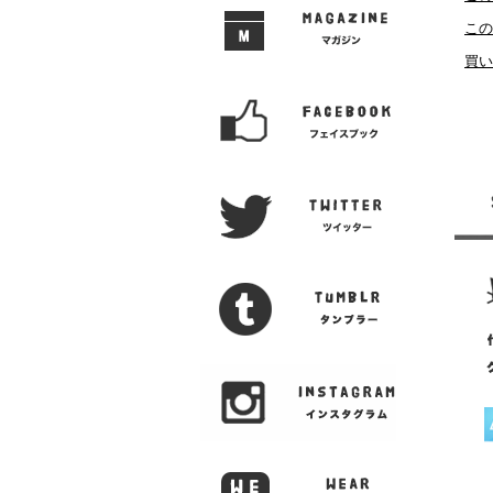
この
買い