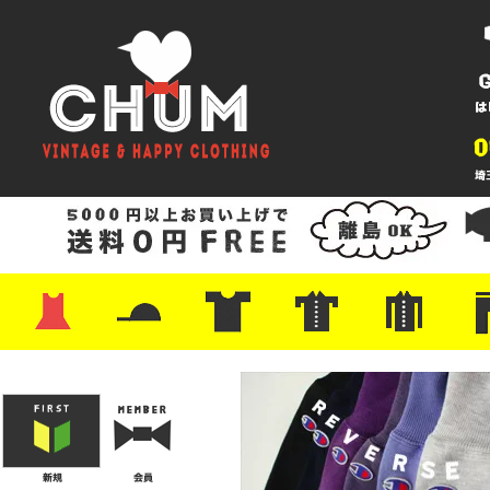
・ワンピース
・カットソー/スウェット
・ブラウス/シャツ
・スカート
・パンツ/ショーツ
・ジャケット/ニット
・Tシャツ
・ハット/スカーフ
・バッグ
・ブーツ/パンプス
・バッグ
・キャップ/ハット
・レザーシューズ/スニーカー
・ネクタイ
・マフラー
・アクセサリー
・ファイヤーキング
・雑貨/バンダナ
・プリントTシャツ
・バンド/ツアー
・キャラクター
・Nike/adidas/スポーツ
・チャンピオン
・サーフ/スケート
・ボーダー/総柄/無地
・フットボール/リンガー
・タンクトップ/NBA
・ポロシャツ
・半袖シャツ
・アロハ/サーフ/ボーリング
・ラルフ/ブランド
・無地/チェック/ストラ
・ワーク/ミリタリー/ウ
・ネル/ウール
・ショ
・アウ
・ジー
・Levi'
・ミリ
・コー
・コッ
・オー
・ジャ
ン
ン