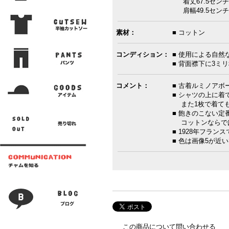
着丈67.5センチ
肩幅49.5センチ
素材：
■ コットン
コンディション：
■ 使用による自然
■ 背面襟下に3ミ
コメント：
■ 古着ルミノアボ
■ シャツの上に
また1枚で着ても
■ 飽きのこない
コットンならで
■ 1928年フラン
■ 色は画像5が近い
この商品について問い合わせる