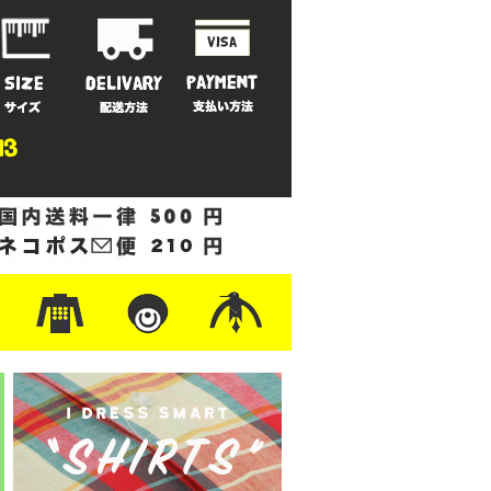
ットン
/フリース
ナイロン
/ワーク
ザー
レ