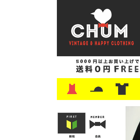
・ワンピース
・カットソー/スウェット
・ブラウス/シャツ
・スカート
・パンツ/ショーツ
・ジャケット/ニット
・Tシャツ
・ハット/スカーフ
・バッグ
・ブーツ/パンプス
・バッグ
・キャップ/ハット
・レザーシューズ/スニーカー
・ネクタイ
・マフラー
・アクセサリー
・ファイヤーキング
・雑貨/バンダナ
・プリントTシャツ
・バンド/ツアー
・キャラクター
・Nike/adidas/ス
・チャンピオン
・サーフ/スケート
・ボーダー/総柄/無
・フットボール/リ
・タンクトップ/NB
・
・
・