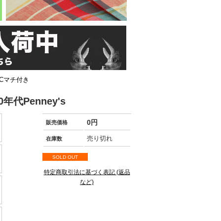
ACマチ付き
代Penney's
0円
販売価格
売り切れ
在庫数
SOLD OUT
特定商取引法に基づく表記 (返品
など)