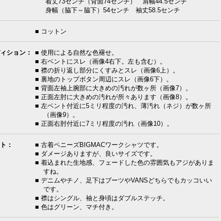
着丈73センチ（背面74センチ） 肩幅44.5センチ
身幅（脇下～脇下）54センチ 袖丈58.5センチ
■ コットン
ィション：
■ 使用による自然な色褪せ。
■ 右ベントにスレ（画像4右下。左も含む）。
■ 襟の折り返し部分にくすみとスレ（画像6上）。
■ 裏地のトップボタン周辺にスレ（画像6下）。
■ 背面左袖上腕部に大きめの汚れが数ヶ所（画像7）。
■ 正面左肘に大きめの汚れが所々あります（画像8）。
■ 左ベント付近に5ミリ程度の汚れ、薄汚れ（ネジ）が数ヶ所
（画像9）。
■ 正面右肘付近に7ミリ程度の汚れ（画像10）。
ト：
■ 古着ペニーズBIGMACワークシャツです。
■ ダメージありますが、良いサイズです。
■ 着込まれた生地感、フェードした色の雰囲気もアジがありま
すね。
■ デニムやチノ、足下はブーツやVANSどちらでもカッコいい
です。
■ 襟はシングル、袖と身頃はダブルステッチ。
■ 色はグリーン、マチ付き。