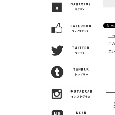
この
この
買い