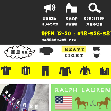
ポーツ
地
ンガー
A
ポロシャツ
半袖シャツ
アロハ/サーフ/ボーリング
・ラルフ/ブランド
・無地/チェック/ストライプ
・ワーク/ミリタリー/ウエスタ
・ネル/ウール
・ショートパンツ
・アウトドア/グラミチ
・ジーンズ/ペインター
・Levi's RED
・ミリタリー/ワーク
・コーデュロイ/スタプレ
・コットン/スラックス/チノ
・オーバーオール/つなぎ
・ジャージ/スウェット/ナイロ
・セントジェームス/ルミノア
・ロンT/サーマル/ラグビー
・プリント/半袖/スウェット
・チャンピオン/リバース
・パーカー
・デニム/コ
・アウトドア
・ジャージ/
・ミリタリー
・ウール/レ
・スーツ/ジ
ン
ン