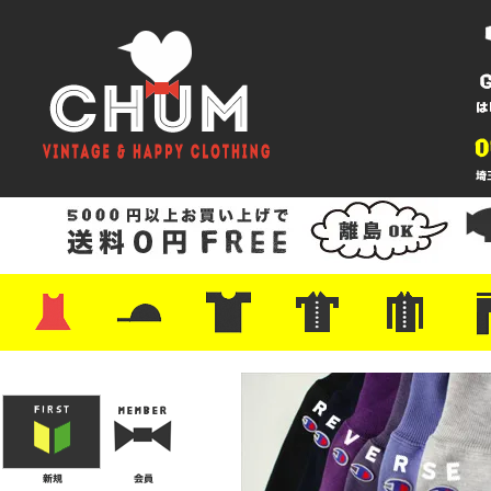
・ワンピース
・カットソー/スウェット
・ブラウス/シャツ
・スカート
・パンツ/ショーツ
・ジャケット/ニット
・Tシャツ
・ハット/スカーフ
・バッグ
・ブーツ/パンプス
・バッグ
・キャップ/ハット
・レザーシューズ/スニーカー
・ネクタイ
・マフラー
・アクセサリー
・ファイヤーキング
・雑貨/バンダナ
・プリントTシャツ
・バンド/ツアー
・キャラクター
・Nike/adidas/スポーツ
・チャンピオン
・サーフ/スケート
・ボーダー/総柄/無地
・フットボール/リンガー
・タンクトップ/NBA
・ポロシャツ
・半袖シャツ
・アロハ/サーフ/ボーリング
・ラルフ/ブランド
・無地/チェック/ストラ
・ワーク/ミリタリー/ウ
・ネル/ウール
・ショ
・アウ
・ジー
・Levi'
・ミリ
・コー
・コッ
・オー
・ジャ
ン
ン