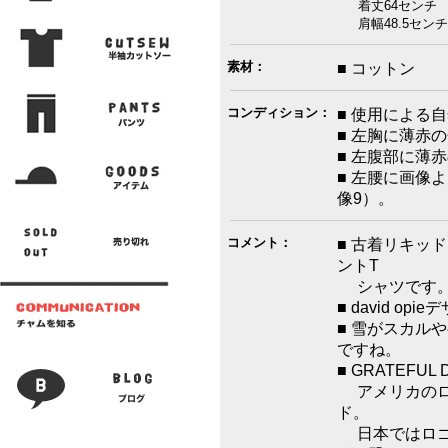
着丈64センチ 
肩幅48.5センチ
素材：
■ コットン
コンディション：
■ 使用による
■ 左胸に薄赤
■ 左腹部に薄
■ 左腰に画像
像9）。
コメント：
■ 古着リキッド
ントT
シャツです
■ david opi
■ 雪がスカル
ですね。
■ GRATEFUL 
アメリカのロ
ド。
日本ではロゴ