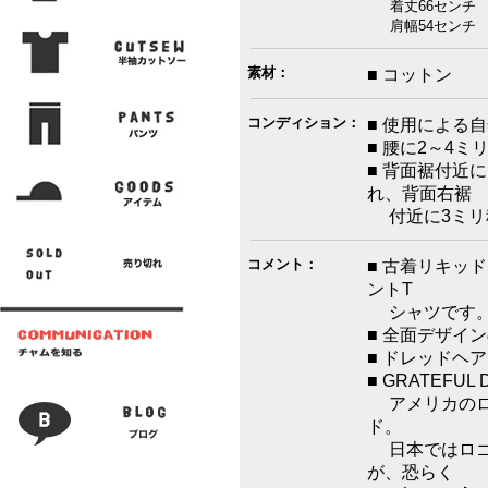
着丈66センチ 
肩幅54センチ 袖
素材：
■ コットン
コンディション：
■ 使用による
■ 腰に2～4
■ 背面裾付近
れ、背面右裾
付近に3ミリ
コメント：
■ 古着リキッド
ントT
シャツです
■ 全面デザイ
■ ドレッドヘ
■ GRATEFUL 
アメリカのロ
ド。
日本ではロゴ
が、恐らく