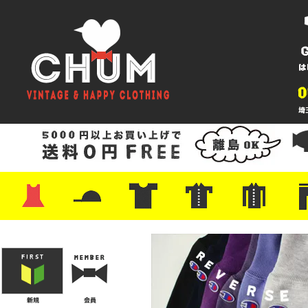
・ワンピース
・カットソー/スウェット
・ブラウス/シャツ
・スカート
・パンツ/ショーツ
・ジャケット/ニット
・Tシャツ
・ハット/スカーフ
・バッグ
・ブーツ/パンプス
・バッグ
・キャップ/ハット
・レザーシューズ/スニーカー
・ネクタイ
・マフラー
・アクセサリー
・ファイヤーキング
・雑貨/バンダナ
・プリントTシャツ
・バンド/ツアー
・キャラクター
・Nike/adidas/スポーツ
・チャンピオン
・サーフ/スケート
・ボーダー/総柄/無地
・フットボール/リンガー
・タンクトップ/NBA
・ポロシャツ
・半袖シャツ
・アロハ/サーフ/ボーリング
・ラルフ/ブランド
・無地/チェック/ストラ
・ワーク/ミリタリー/ウ
・ネル/ウール
・ショ
・アウ
・ジー
・Levi'
・ミリ
・コー
・コッ
・オー
・ジャ
ン
ン