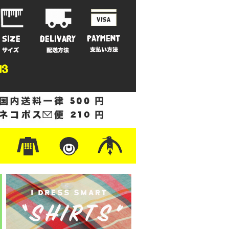
ットン
/フリース
ナイロン
/ワーク
ザー
レ