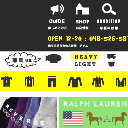
ポーツ
地
ンガー
A
ポロシャツ
半袖シャツ
アロハ/サーフ/ボーリング
・ラルフ/ブランド
・無地/チェック/ストライプ
・ワーク/ミリタリー/ウエスタ
・ネル/ウール
・ショートパンツ
・アウトドア/グラミチ
・ジーンズ/ペインター
・Levi's RED
・ミリタリー/ワーク
・コーデュロイ/スタプレ
・コットン/スラックス/チノ
・オーバーオール/つなぎ
・ジャージ/スウェット/ナイロ
・セントジェームス/ルミノア
・ロンT/サーマル/ラグビー
・プリント/半袖/スウェット
・チャンピオン/リバース
・パーカー
・デニム/コ
・アウトドア
・ジャージ/
・ミリタリー
・ウール/レ
・スーツ/ジ
ン
ン