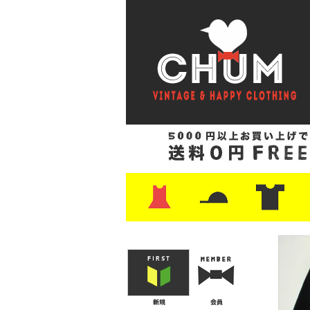
・ワンピース
・カットソー/スウェット
・ブラウス/シャツ
・スカート
・パンツ/ショーツ
・ジャケット/ニット
・Tシャツ
・ハット/スカーフ
・バッグ
・ブーツ/パンプス
・バッグ
・キャップ/ハット
・レザーシューズ/スニーカー
・ネクタイ
・マフラー
・アクセサリー
・ファイヤーキング
・雑貨/バンダナ
・プリントTシャツ
・バンド/ツアー
・キャラクター
・Nike/adidas/ス
・チャンピオン
・サーフ/スケート
・ボーダー/総柄/無
・フットボール/リ
・タンクトップ/NB
・
・
・