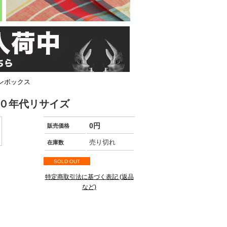
トンボックス
６０年代リサイズ
0円
販売価格
売り切れ
在庫数
SOLD OUT
特定商取引法に基づく表記 (返品
など)