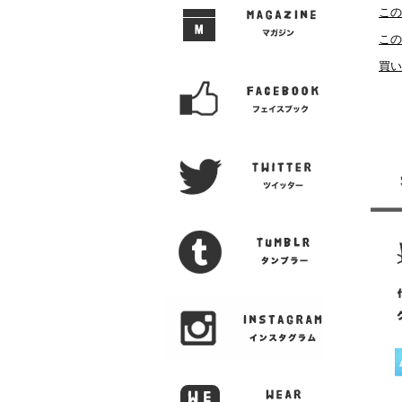
この
この
買い