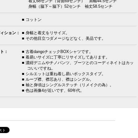
着丈68センチ（背面69センチ） 肩幅44.5センチ
身幅（脇下～脇下）52センチ 袖丈58.5センチ
■ コットン
ィション：
■ 身幅と着丈をリサイズ。
■ その他目立つダメージなどなく、美品です。
ト：
■ 古着dangoチェックBOXシャツです。
■ 着易いサイズに丁寧にリサイズしてあります。
■ 濃紺デニムやチノパンツ、ブーツとのコーディネイトはカッ
コいいですね。
■ シルエットは重ね着し易いボックスタイプ。
■ ループ襟、襟芯あり、襟はシングル。
■ 袖と身頃はシングルステッチ（リメイクの為）。
■ 色は画像4が近いです、60年代。