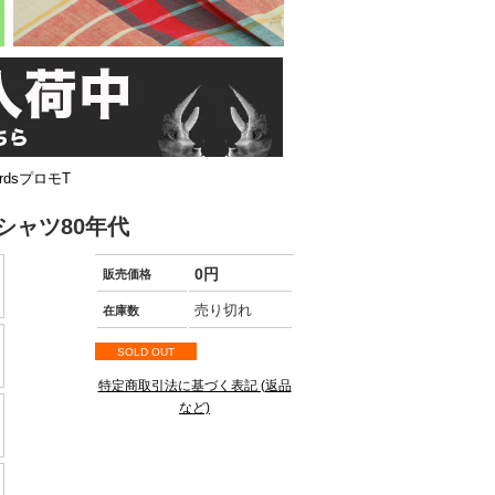
ecordsプロモT
ロモTシャツ80年代
0円
販売価格
売り切れ
在庫数
SOLD OUT
特定商取引法に基づく表記 (返品
など)