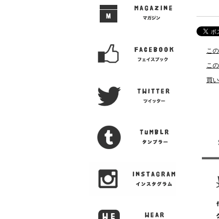
この
この
買い