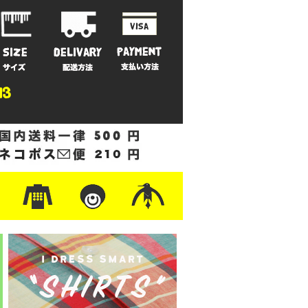
ットン
/フリース
ナイロン
/ワーク
ザー
レ