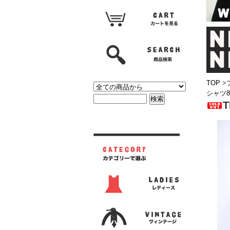
TOP
>
シャツ8
T