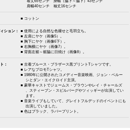
着丈65センチ 身幅（脇下～脇下）43センチ
肩幅40センチ 袖丈16センチ
■ コットン
ィション：
■ 使用による自然な色褪せと毛羽立ち。
■ 左肩にヤケ（画像5）。
■ 胸下にヤケ（画像6下）。
■ 右胸横にヤケ（画像7）。
■ 背面左裾～裾脇に日焼け（画像8）。
ト：
■ 古着ブルース・ブラザース黒プリントTシャツです。
■ レアなプロモTシャツ。
■ 1980年に公開されたコメディー音楽映画、ジョン・ベルー
シとダン・エイクロイド主演。
■ 豪華キャストでジェームス・ブラウンやレイ・チャールズ
、スティーブン・スピルバーグやツィッギーが出演してい
ます。
■ 音楽ライブもしていて、グレイトフルデッドのイベントにも
出演していました。
■ 色はブラック、ラバープリント。