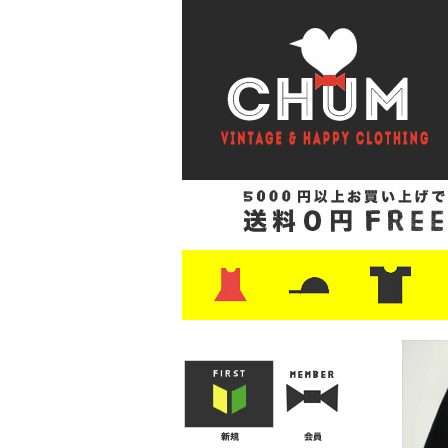
・ワンピース
・カットソー/スウェット
・ブラウス/シャツ
・スカート
・パンツ/ショーツ
・ジャケット/ニット
・Tシャツ
・ハット/スカーフ
・バッグ
・ブーツ/パンプス
・バッグ
・キャップ/ハット
・レザーシューズ/スニーカー
・ネクタイ
・マフラー
・アクセサリー
・ファイヤーキング
・雑貨/バンダナ
・プリントTシャツ
・バンド/ツアー
・キャラクター
・Nike/adidas/ス
・チャンピオン
・サーフ/スケート
・ボーダー/総柄/無
・フットボール/リ
・タンクトップ/NB
・
・
・