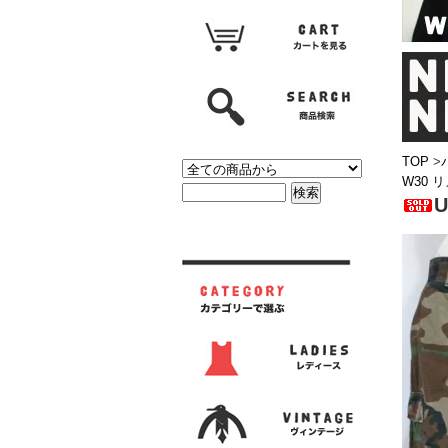
TOP
>
W30 