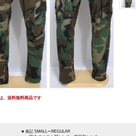
は、送料無料商品です
：
■ 表記 SMALLーREGULAR