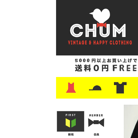
・ワンピース
・カットソー/スウェット
・ブラウス/シャツ
・スカート
・パンツ/ショーツ
・ジャケット/ニット
・Tシャツ
・ハット/スカーフ
・バッグ
・ブーツ/パンプス
・バッグ
・キャップ/ハット
・レザーシューズ/スニーカー
・ネクタイ
・マフラー
・アクセサリー
・ファイヤーキング
・雑貨/バンダナ
・プリントTシャツ
・バンド/ツアー
・キャラクター
・Nike/adidas/ス
・チャンピオン
・サーフ/スケート
・ボーダー/総柄/無
・フットボール/リ
・タンクトップ/NB
・
・
・