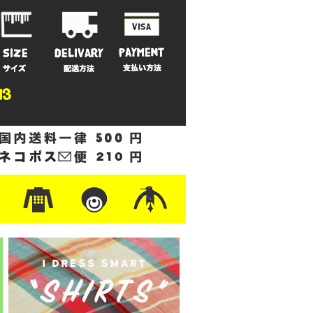
ットン
/フリース
ナイロン
/ワーク
ザー
レ