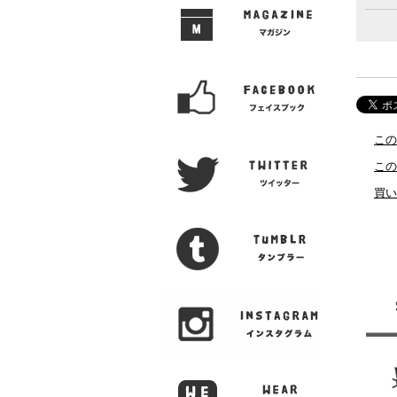
この
この
買い