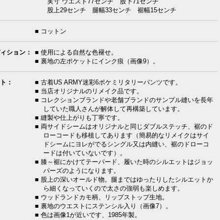
実寸 ウエスト77センチ 股下71センチ
股上29センチ 腿幅33センチ 裾幅15センチ
■ コットン
ィション：
■ 使用による自然な色褪せ。
■ 裏地の左ポケットにインク痕（画像9）。
ト：
■ 古着US ARMY迷彩6ポケミリタリーパンツです。
■ 当店オリジナルのリメイク品です。
■ コレクションブランドや老舗ブランドのサンプル縫いを長年
していた職人さんが解体して再構築しています。
■ 縫製や仕上がりも丁寧です。
■ 両サイドシームはオリジナルと同じダブルステッチ、裾のド
ローコードも移植してあります（簡易的なリメイクはサイ
ドシームにヨレがでるシングル又は内縫い、裾のドローコ
ードは付いていないです）。
■ 膝～裾にかけてテーパード、履いた時のシルエットはジョッ
パーズのようになります。
■ 股上の深いオールド物。腿まではゆったりしたシルエットか
ら細くなっていくので太さの強弱も楽しめます。
■ ウッドランドカモ柄、リップストップ生地。
■ 裏地のウエストにステンシル入り（画像7）。
■ 色は画像1が近いです、1985年製。