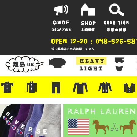
ポーツ
地
ンガー
A
ポロシャツ
半袖シャツ
アロハ/サーフ/ボーリング
・ラルフ/ブランド
・無地/チェック/ストライプ
・ワーク/ミリタリー/ウエスタ
・ネル/ウール
・ショートパンツ
・アウトドア/グラミチ
・ジーンズ/ペインター
・Levi's RED
・ミリタリー/ワーク
・コーデュロイ/スタプレ
・コットン/スラックス/チノ
・オーバーオール/つなぎ
・ジャージ/スウェット/ナイロ
・セントジェームス/ルミノア
・ロンT/サーマル/ラグビー
・プリント/半袖/スウェット
・チャンピオン/リバース
・パーカー
・デニム/コ
・アウトドア
・ジャージ/
・ミリタリー
・ウール/レ
・スーツ/ジ
ン
ン