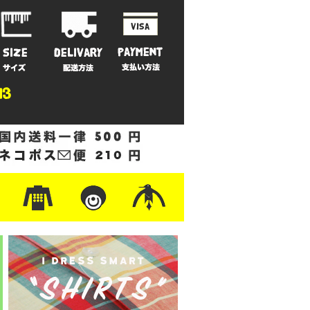
ットン
/フリース
ナイロン
/ワーク
ザー
レ