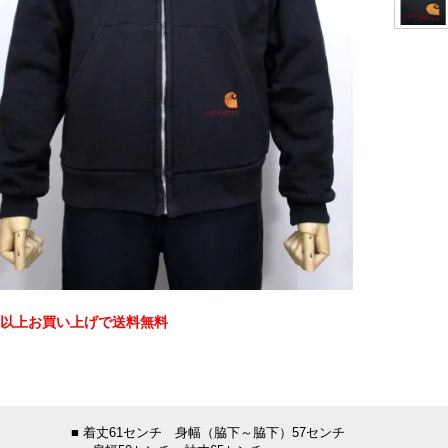
0円以上お買い上げで送料無料
：
■ 着丈61センチ 身幅（脇下～脇下）57センチ