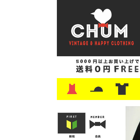
・ワンピース
・カットソー/スウェット
・ブラウス/シャツ
・スカート
・パンツ/ショーツ
・ジャケット/ニット
・Tシャツ
・ハット/スカーフ
・バッグ
・ブーツ/パンプス
・バッグ
・キャップ/ハット
・レザーシューズ/スニーカー
・ネクタイ
・マフラー
・アクセサリー
・ファイヤーキング
・雑貨/バンダナ
・プリントTシャツ
・バンド/ツアー
・キャラクター
・Nike/adidas/ス
・チャンピオン
・サーフ/スケート
・ボーダー/総柄/無
・フットボール/リ
・タンクトップ/NB
・
・
・