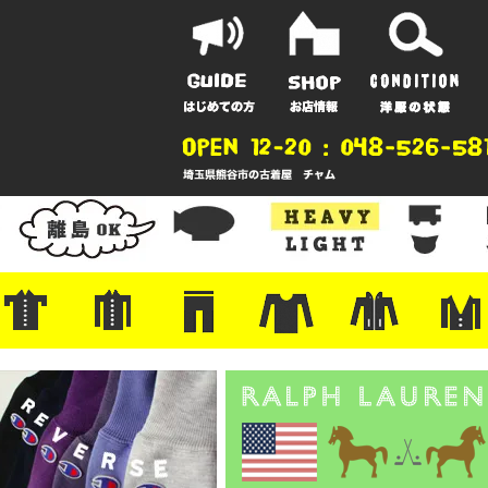
ポーツ
地
ンガー
A
ポロシャツ
半袖シャツ
アロハ/サーフ/ボーリング
・ラルフ/ブランド
・無地/チェック/ストライプ
・ワーク/ミリタリー/ウエスタ
・ネル/ウール
・ショートパンツ
・アウトドア/グラミチ
・ジーンズ/ペインター
・Levi's RED
・ミリタリー/ワーク
・コーデュロイ/スタプレ
・コットン/スラックス/チノ
・オーバーオール/つなぎ
・ジャージ/スウェット/ナイロ
・セントジェームス/ルミノア
・ロンT/サーマル/ラグビー
・プリント/半袖/スウェット
・チャンピオン/リバース
・パーカー
・デニム/コ
・アウトドア
・ジャージ/
・ミリタリー
・ウール/レ
・スーツ/ジ
ン
ン