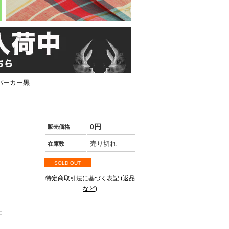
プパーカー黒
0円
販売価格
売り切れ
在庫数
SOLD OUT
特定商取引法に基づく表記 (返品
など)