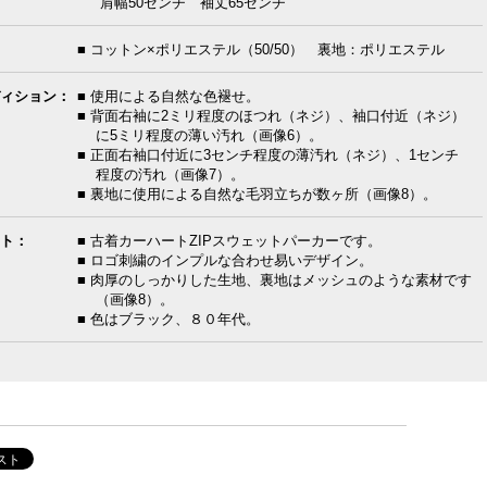
肩幅50センチ 袖丈65センチ
■ コットン×ポリエステル（50/50） 裏地：ポリエステル
ィション：
■ 使用による自然な色褪せ。
■ 背面右袖に2ミリ程度のほつれ（ネジ）、袖口付近（ネジ）
に5ミリ程度の薄い汚れ（画像6）。
■ 正面右袖口付近に3センチ程度の薄汚れ（ネジ）、1センチ
程度の汚れ（画像7）。
■ 裏地に使用による自然な毛羽立ちが数ヶ所（画像8）。
ト：
■ 古着カーハートZIPスウェットパーカーです。
■ ロゴ刺繍のインプルな合わせ易いデザイン。
■ 肉厚のしっかりした生地、裏地はメッシュのような素材です
（画像8）。
■ 色はブラック、８０年代。