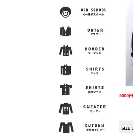
500
SIZE