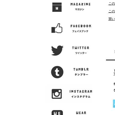
この
この
買い