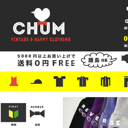
・ワンピース
・カットソー/スウェット
・ブラウス/シャツ
・スカート
・パンツ/ショーツ
・ジャケット/ニット
・Tシャツ
・ハット/スカーフ
・バッグ
・ブーツ/パンプス
・バッグ
・キャップ/ハット
・レザーシューズ/スニーカー
・ネクタイ
・マフラー
・アクセサリー
・ファイヤーキング
・雑貨/バンダナ
・プリントTシャツ
・バンド/ツアー
・キャラクター
・Nike/adidas/スポーツ
・チャンピオン
・サーフ/スケート
・ボーダー/総柄/無地
・フットボール/リンガー
・タンクトップ/NBA
・ポロシャツ
・半袖シャツ
・アロハ/サーフ/ボーリング
・ラルフ/ブランド
・無地/チェック/ストラ
・ワーク/ミリタリー/ウ
・ネル/ウール
・ショ
・アウ
・ジー
・Levi'
・ミリ
・コー
・コッ
・オー
・ジャ
ン
ン