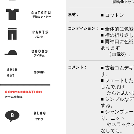
肩幅45.5センチ
素材：
■ コットン
コンディション：
■ 全体的に色
■ 襟の折り返
■ 両袖口に色
あります
（画像8）。
コメント：
■ 古着コムデ
す。
■ フェードし
しんで頂け
たらと思いま
■ シンプルな
すね。
■ シャンブレ
り、ニット
やスラックス
なしても。