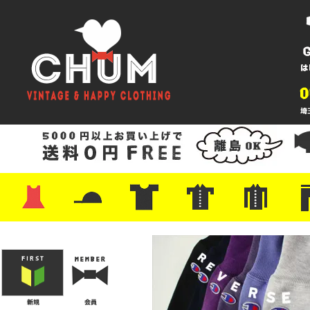
・ワンピース
・カットソー/スウェット
・ブラウス/シャツ
・スカート
・パンツ/ショーツ
・ジャケット/ニット
・Tシャツ
・ハット/スカーフ
・バッグ
・ブーツ/パンプス
・バッグ
・キャップ/ハット
・レザーシューズ/スニーカー
・ネクタイ
・マフラー
・アクセサリー
・ファイヤーキング
・雑貨/バンダナ
・プリントTシャツ
・バンド/ツアー
・キャラクター
・Nike/adidas/スポーツ
・チャンピオン
・サーフ/スケート
・ボーダー/総柄/無地
・フットボール/リンガー
・タンクトップ/NBA
・ポロシャツ
・半袖シャツ
・アロハ/サーフ/ボーリング
・ラルフ/ブランド
・無地/チェック/ストラ
・ワーク/ミリタリー/ウ
・ネル/ウール
・ショ
・アウ
・ジー
・Levi'
・ミリ
・コー
・コッ
・オー
・ジャ
ン
ン