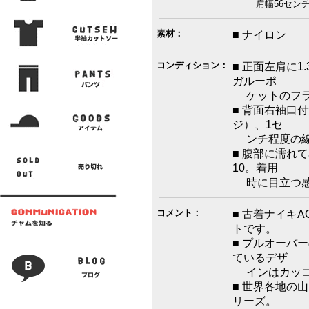
肩幅56センチ 
素材：
■ ナイロン
コンディション：
■ 正面左肩に
ガルーポ
ケットのフラ
■ 背面右袖口
ジ）、1セ
ンチ程度の線
■ 腹部に濡れ
10。着用
時に目立つ感
コメント：
■ 古着ナイキ
トです。
■ プルオーバ
ているデザ
インはカッコ
■ 世界各地の
リーズ。