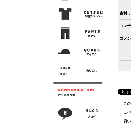
素材：
コンデ
コメン
この
この
買い