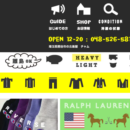
ポーツ
地
ンガー
A
ポロシャツ
半袖シャツ
アロハ/サーフ/ボーリング
・ラルフ/ブランド
・無地/チェック/ストライプ
・ワーク/ミリタリー/ウエスタ
・ネル/ウール
・ショートパンツ
・アウトドア/グラミチ
・ジーンズ/ペインター
・Levi's RED
・ミリタリー/ワーク
・コーデュロイ/スタプレ
・コットン/スラックス/チノ
・オーバーオール/つなぎ
・ジャージ/スウェット/ナイロ
・セントジェームス/ルミノア
・ロンT/サーマル/ラグビー
・プリント/半袖/スウェット
・チャンピオン/リバース
・パーカー
・デニム/コ
・アウトドア
・ジャージ/
・ミリタリー
・ウール/レ
・スーツ/ジ
ン
ン