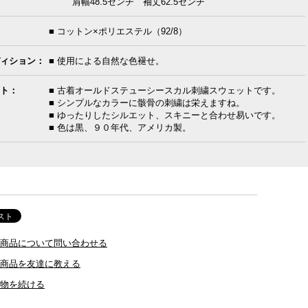
肩幅48.5センチ 袖丈62.5センチ
■ コットン×ポリエステル（92/8）
ィション：
■ 使用による自然な色褪せ。
ト：
■ 古着オールドステューシースカル刺繍スウェットです。
■ シンプルなカラーに骸骨の刺繍は栄えますね。
■ ゆったりしたシルエット、スキニーと合わせ易いです。
■ 色は黒、９０年代、アメリカ製。
商品について問い合わせる
商品を友達に教える
物を続ける