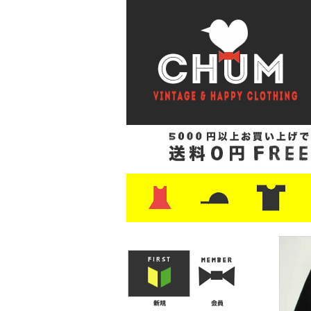
・ワンピース
・カットソー/スウェット
・ブラウス/シャツ
・スカート
・パンツ/ショーツ
・ジャケット/ニット
・Tシャツ
・ハット/スカーフ
・バッグ
・ブーツ/パンプス
・バッグ
・キャップ/ハット
・レザーシューズ/スニーカー
・ネクタイ
・マフラー
・アクセサリー
・ファイヤーキング
・雑貨/バンダナ
・プリントTシャツ
・バンド/ツアー
・キャラクター
・Nike/adidas/ス
・チャンピオン
・サーフ/スケート
・ボーダー/総柄/無
・フットボール/リ
・タンクトップ/NB
・
・
・