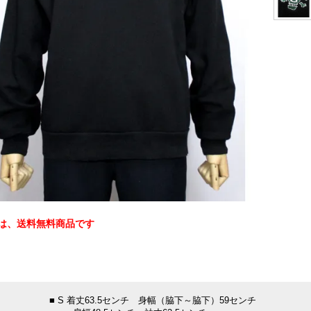
は、送料無料商品です
：
■ S 着丈63.5センチ 身幅（脇下～脇下）59センチ