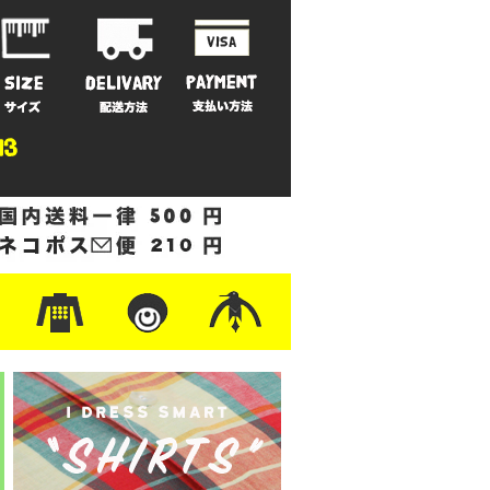
ットン
/フリース
ナイロン
/ワーク
ザー
レ