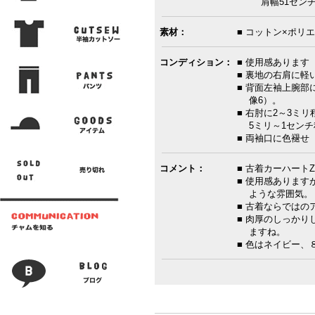
肩幅51センチ 
素材：
■ コットン×ポリ
コンディション：
■ 使用感あります
■ 裏地の右肩に軽
■ 背面左袖上腕部
像6）。
■ 右肘に2～3ミ
5ミリ～1センチ
■ 両袖口に色褪せ
コメント：
■ 古着カーハート
■ 使用感あります
ような雰囲気。
■ 古着ならでは
■ 肉厚のしっか
ますね。
■ 色はネイビー、