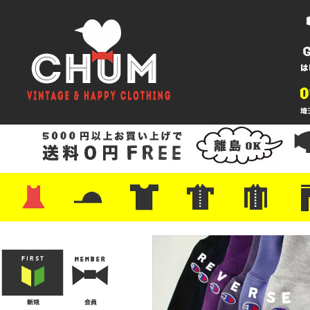
・ワンピース
・カットソー/スウェット
・ブラウス/シャツ
・スカート
・パンツ/ショーツ
・ジャケット/ニット
・Tシャツ
・ハット/スカーフ
・バッグ
・ブーツ/パンプス
・バッグ
・キャップ/ハット
・レザーシューズ/スニーカー
・ネクタイ
・マフラー
・アクセサリー
・ファイヤーキング
・雑貨/バンダナ
・プリントTシャツ
・バンド/ツアー
・キャラクター
・Nike/adidas/スポーツ
・チャンピオン
・サーフ/スケート
・ボーダー/総柄/無地
・フットボール/リンガー
・タンクトップ/NBA
・ポロシャツ
・半袖シャツ
・アロハ/サーフ/ボーリング
・ラルフ/ブランド
・無地/チェック/ストラ
・ワーク/ミリタリー/ウ
・ネル/ウール
・ショ
・アウ
・ジー
・Levi'
・ミリ
・コー
・コッ
・オー
・ジャ
ン
ン