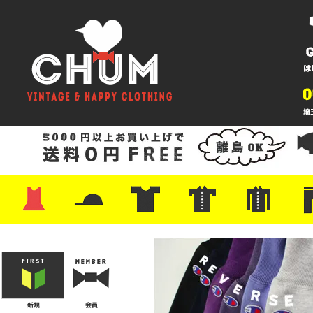
・ワンピース
・カットソー/スウェット
・ブラウス/シャツ
・スカート
・パンツ/ショーツ
・ジャケット/ニット
・Tシャツ
・ハット/スカーフ
・バッグ
・ブーツ/パンプス
・バッグ
・キャップ/ハット
・レザーシューズ/スニーカー
・ネクタイ
・マフラー
・アクセサリー
・ファイヤーキング
・雑貨/バンダナ
・プリントTシャツ
・バンド/ツアー
・キャラクター
・Nike/adidas/スポーツ
・チャンピオン
・サーフ/スケート
・ボーダー/総柄/無地
・フットボール/リンガー
・タンクトップ/NBA
・ポロシャツ
・半袖シャツ
・アロハ/サーフ/ボーリング
・ラルフ/ブランド
・無地/チェック/ストラ
・ワーク/ミリタリー/ウ
・ネル/ウール
・ショ
・アウ
・ジー
・Levi'
・ミリ
・コー
・コッ
・オー
・ジャ
ン
ン