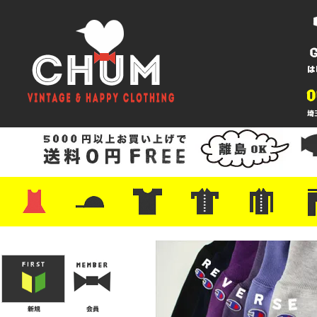
・ワンピース
・カットソー/スウェット
・ブラウス/シャツ
・スカート
・パンツ/ショーツ
・ジャケット/ニット
・Tシャツ
・ハット/スカーフ
・バッグ
・ブーツ/パンプス
・バッグ
・キャップ/ハット
・レザーシューズ/スニーカー
・ネクタイ
・マフラー
・アクセサリー
・ファイヤーキング
・雑貨/バンダナ
・プリントTシャツ
・バンド/ツアー
・キャラクター
・Nike/adidas/スポーツ
・チャンピオン
・サーフ/スケート
・ボーダー/総柄/無地
・フットボール/リンガー
・タンクトップ/NBA
・ポロシャツ
・半袖シャツ
・アロハ/サーフ/ボーリング
・ラルフ/ブランド
・無地/チェック/ストラ
・ワーク/ミリタリー/ウ
・ネル/ウール
・ショ
・アウ
・ジー
・Levi'
・ミリ
・コー
・コッ
・オー
・ジャ
ン
ン