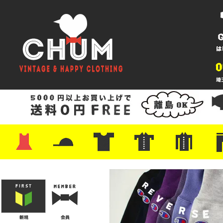
・ワンピース
・カットソー/スウェット
・ブラウス/シャツ
・スカート
・パンツ/ショーツ
・ジャケット/ニット
・Tシャツ
・ハット/スカーフ
・バッグ
・ブーツ/パンプス
・バッグ
・キャップ/ハット
・レザーシューズ/スニーカー
・ネクタイ
・マフラー
・アクセサリー
・ファイヤーキング
・雑貨/バンダナ
・プリントTシャツ
・バンド/ツアー
・キャラクター
・Nike/adidas/スポーツ
・チャンピオン
・サーフ/スケート
・ボーダー/総柄/無地
・フットボール/リンガー
・タンクトップ/NBA
・ポロシャツ
・半袖シャツ
・アロハ/サーフ/ボーリング
・ラルフ/ブランド
・無地/チェック/ストラ
・ワーク/ミリタリー/ウ
・ネル/ウール
・ショ
・アウ
・ジー
・Levi'
・ミリ
・コー
・コッ
・オー
・ジャ
ン
ン