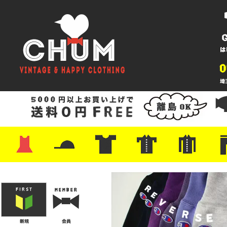
・ワンピース
・カットソー/スウェット
・ブラウス/シャツ
・スカート
・パンツ/ショーツ
・ジャケット/ニット
・Tシャツ
・ハット/スカーフ
・バッグ
・ブーツ/パンプス
・バッグ
・キャップ/ハット
・レザーシューズ/スニーカー
・ネクタイ
・マフラー
・アクセサリー
・ファイヤーキング
・雑貨/バンダナ
・プリントTシャツ
・バンド/ツアー
・キャラクター
・Nike/adidas/スポーツ
・チャンピオン
・サーフ/スケート
・ボーダー/総柄/無地
・フットボール/リンガー
・タンクトップ/NBA
・ポロシャツ
・半袖シャツ
・アロハ/サーフ/ボーリング
・ラルフ/ブランド
・無地/チェック/ストラ
・ワーク/ミリタリー/ウ
・ネル/ウール
・ショ
・アウ
・ジー
・Levi'
・ミリ
・コー
・コッ
・オー
・ジャ
ン
ン