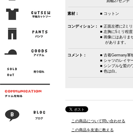
肩幅27センチ 
素材：
■ コットン
コンディション：
■ 正面左襟に2ミ
■ 左胸に5ミリ程
■ 画像にはありま
があります。
コメント：
■ 古着German
■ シャツのレイヤ
■ シンプルな鷲
■ 色は白。
この商品について問い合わせる
この商品を友達に教える