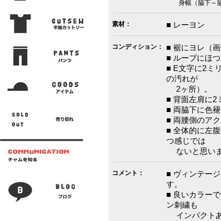
身幅（脇下～脇下
素材：
■ レーヨン
コンディション：
■ 裾にヨレ（
■ ループにほ
■ E文字に2
の汚れが
2ヶ所）。
■ 背面左肩に
■ 両脇下に色
■ 両腰側のア
■ 全体的に左
つ感じでは
ないと思いま
コメント：
■ ヴィンテー
す。
■ 良いカラー
ン刺繍も
インパクトあ