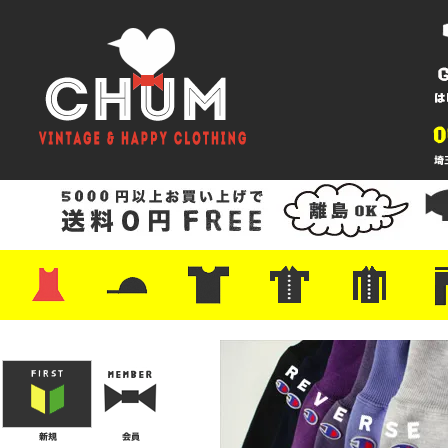
・ワンピース
・カットソー/スウェット
・ブラウス/シャツ
・スカート
・パンツ/ショーツ
・ジャケット/ニット
・Tシャツ
・ハット/スカーフ
・バッグ
・ブーツ/パンプス
・バッグ
・キャップ/ハット
・レザーシューズ/スニーカー
・ネクタイ
・マフラー
・アクセサリー
・ファイヤーキング
・雑貨/バンダナ
・プリントTシャツ
・バンド/ツアー
・キャラクター
・Nike/adidas/スポーツ
・チャンピオン
・サーフ/スケート
・ボーダー/総柄/無地
・フットボール/リンガー
・タンクトップ/NBA
・ポロシャツ
・半袖シャツ
・アロハ/サーフ/ボーリング
・ラルフ/ブランド
・無地/チェック/ストラ
・ワーク/ミリタリー/ウ
・ネル/ウール
・ショ
・アウ
・ジー
・Levi'
・ミリ
・コー
・コッ
・オー
・ジャ
ン
ン