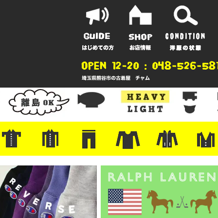
ポーツ
地
ンガー
A
ポロシャツ
半袖シャツ
アロハ/サーフ/ボーリング
・ラルフ/ブランド
・無地/チェック/ストライプ
・ワーク/ミリタリー/ウエスタ
・ネル/ウール
・ショートパンツ
・アウトドア/グラミチ
・ジーンズ/ペインター
・Levi's RED
・ミリタリー/ワーク
・コーデュロイ/スタプレ
・コットン/スラックス/チノ
・オーバーオール/つなぎ
・ジャージ/スウェット/ナイロ
・セントジェームス/ルミノア
・ロンT/サーマル/ラグビー
・プリント/半袖/スウェット
・チャンピオン/リバース
・パーカー
・デニム/コ
・アウトドア
・ジャージ/
・ミリタリー
・ウール/レ
・スーツ/ジ
ン
ン