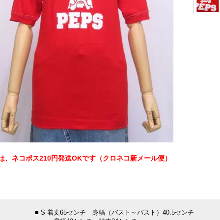
は、ネコポス210円発送OKです（クロネコ新メール便）
：
■ S 着丈65センチ 身幅（バスト～バスト）40.5センチ