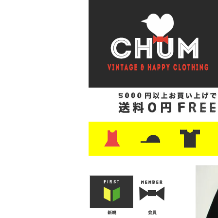
・ワンピース
・カットソー/スウェット
・ブラウス/シャツ
・スカート
・パンツ/ショーツ
・ジャケット/ニット
・Tシャツ
・ハット/スカーフ
・バッグ
・ブーツ/パンプス
・バッグ
・キャップ/ハット
・レザーシューズ/スニーカー
・ネクタイ
・マフラー
・アクセサリー
・ファイヤーキング
・雑貨/バンダナ
・プリントTシャツ
・バンド/ツアー
・キャラクター
・Nike/adidas/ス
・チャンピオン
・サーフ/スケート
・ボーダー/総柄/無
・フットボール/リ
・タンクトップ/NB
・
・
・