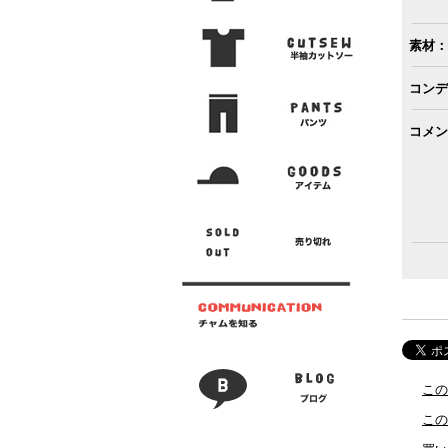
素材：
コンデ
コメン
この
この