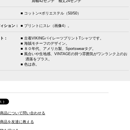
肩幅42センチ 袖丈24センチ
■ コットン×ポリエステル（50/50）
ィション：
■ プリントにスレ（画像4）。
ト：
■ 古着VIKINGパイレーツプリントTシャツです。
■ 海賊モチーフのデザイン。
■ ８０年代、アメリカ製、Sportswearタグ。
■ 風合いや生地感、VINTAGEの持つ雰囲気がワンランク上のお
洒落をプラス。
■ 色は赤。
商品について問い合わせる
商品を友達に教える