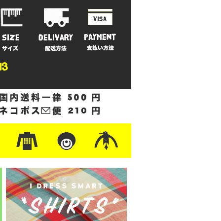
ットン
/フリース
ナイロン
/ワーク
ザー
レ