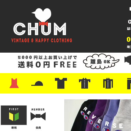
・ワンピース
・カットソー/スウェット
・ブラウス/シャツ
・スカート
・パンツ/ショーツ
・ジャケット/ニット
・Tシャツ
・ハット/スカーフ
・バッグ
・ブーツ/パンプス
・バッグ
・キャップ/ハット
・レザーシューズ/スニーカー
・ネクタイ
・マフラー
・アクセサリー
・ファイヤーキング
・雑貨/バンダナ
・プリントTシャツ
・バンド/ツアー
・キャラクター
・Nike/adidas/スポーツ
・チャンピオン
・サーフ/スケート
・ボーダー/総柄/無地
・フットボール/リンガー
・タンクトップ/NBA
・ポロシャツ
・半袖シャツ
・アロハ/サーフ/ボーリング
・ラルフ/ブランド
・無地/チェック/ストラ
・ワーク/ミリタリー/ウ
・ネル/ウール
・ショ
・アウ
・ジー
・Levi'
・ミリ
・コー
・コッ
・オー
・ジャ
ン
ン