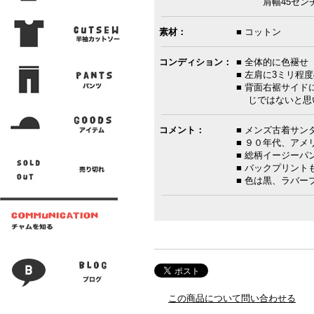
肩幅45センチ
素材：
■ コットン
コンディション：
■ 全体的に色褪せ
■ 左肩に3ミリ程
■ 背面右裾サイド
じではないと思
コメント：
■ メンズ古着サン
■ ９０年代、アメ
■ 総柄イージーパ
■ バックプリント
■ 色は黒、ラバー
この商品について問い合わせる