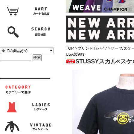
TOP
>
プリントTシャツ
>
サーフ/スケ
USA製90's
STUSSYスカル×スケ