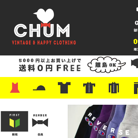
・ワンピース
・カットソー/スウェット
・ブラウス/シャツ
・スカート
・パンツ/ショーツ
・ジャケット/ニット
・Tシャツ
・ハット/スカーフ
・バッグ
・ブーツ/パンプス
・バッグ
・キャップ/ハット
・レザーシューズ/スニーカー
・ネクタイ
・マフラー
・アクセサリー
・ファイヤーキング
・雑貨/バンダナ
・プリントTシャツ
・バンド/ツアー
・キャラクター
・Nike/adidas/スポーツ
・チャンピオン
・サーフ/スケート
・ボーダー/総柄/無地
・フットボール/リンガー
・タンクトップ/NBA
・ポロシャツ
・半袖シャツ
・アロハ/サーフ/ボーリング
・ラルフ/ブランド
・無地/チェック/ストラ
・ワーク/ミリタリー/ウ
・ネル/ウール
・ショ
・アウ
・ジー
・Levi'
・ミリ
・コー
・コッ
・オー
・ジャ
ン
ン