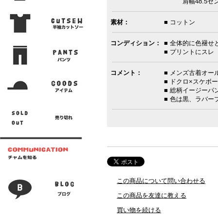
肩幅48.5セン
素材：
■ コットン
コンディション：
■ 全体的に色褪せ
■ プリントにスレ
コメント：
■ メンズ古着オー
■ ドクロ×スケボ
■ 総柄イージーパ
■ 色は黒、ラバ
この商品について問い合わせる
この商品を友達に教える
買い物を続ける