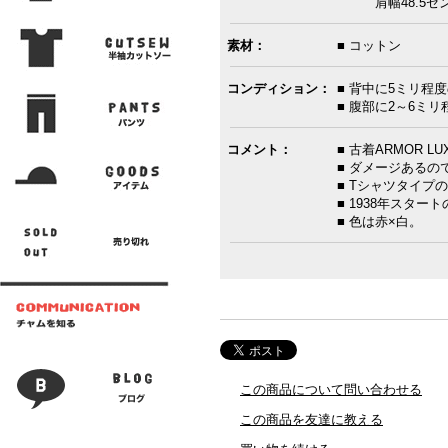
肩幅48.5センチ
素材：
■ コットン
コンディション：
■ 背中に5ミリ程
■ 腹部に2～6ミ
コメント：
■ 古着ARMOR 
■ ダメージある
■ Tシャツタイプ
■ 1938年スタ
■ 色は赤×白。
この商品について問い合わせる
この商品を友達に教える