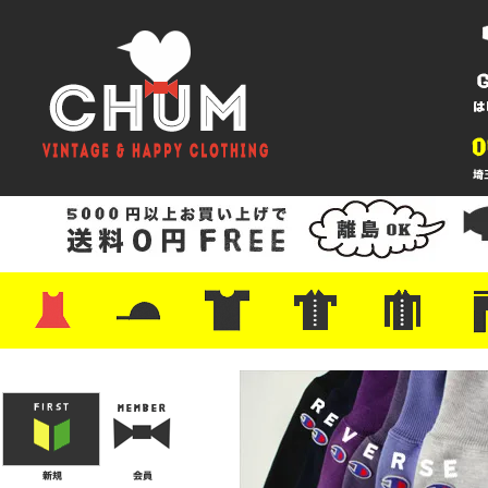
・ワンピース
・カットソー/スウェット
・ブラウス/シャツ
・スカート
・パンツ/ショーツ
・ジャケット/ニット
・Tシャツ
・ハット/スカーフ
・バッグ
・ブーツ/パンプス
・バッグ
・キャップ/ハット
・レザーシューズ/スニーカー
・ネクタイ
・マフラー
・アクセサリー
・ファイヤーキング
・雑貨/バンダナ
・プリントTシャツ
・バンド/ツアー
・キャラクター
・Nike/adidas/スポーツ
・チャンピオン
・サーフ/スケート
・ボーダー/総柄/無地
・フットボール/リンガー
・タンクトップ/NBA
・ポロシャツ
・半袖シャツ
・アロハ/サーフ/ボーリング
・ラルフ/ブランド
・無地/チェック/ストラ
・ワーク/ミリタリー/ウ
・ネル/ウール
・ショ
・アウ
・ジー
・Levi'
・ミリ
・コー
・コッ
・オー
・ジャ
ン
ン