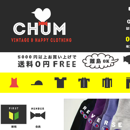
・ワンピース
・カットソー/スウェット
・ブラウス/シャツ
・スカート
・パンツ/ショーツ
・ジャケット/ニット
・Tシャツ
・ハット/スカーフ
・バッグ
・ブーツ/パンプス
・バッグ
・キャップ/ハット
・レザーシューズ/スニーカー
・ネクタイ
・マフラー
・アクセサリー
・ファイヤーキング
・雑貨/バンダナ
・プリントTシャツ
・バンド/ツアー
・キャラクター
・Nike/adidas/スポーツ
・チャンピオン
・サーフ/スケート
・ボーダー/総柄/無地
・フットボール/リンガー
・タンクトップ/NBA
・ポロシャツ
・半袖シャツ
・アロハ/サーフ/ボーリング
・ラルフ/ブランド
・無地/チェック/ストラ
・ワーク/ミリタリー/ウ
・ネル/ウール
・ショ
・アウ
・ジー
・Levi'
・ミリ
・コー
・コッ
・オー
・ジャ
ン
ン