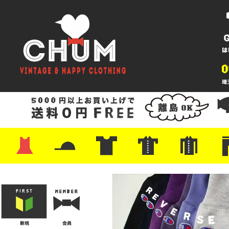
・ワンピース
・カットソー/スウェット
・ブラウス/シャツ
・スカート
・パンツ/ショーツ
・ジャケット/ニット
・Tシャツ
・ハット/スカーフ
・バッグ
・ブーツ/パンプス
・バッグ
・キャップ/ハット
・レザーシューズ/スニーカー
・ネクタイ
・マフラー
・アクセサリー
・ファイヤーキング
・雑貨/バンダナ
・プリントTシャツ
・バンド/ツアー
・キャラクター
・Nike/adidas/スポーツ
・チャンピオン
・サーフ/スケート
・ボーダー/総柄/無地
・フットボール/リンガー
・タンクトップ/NBA
・ポロシャツ
・半袖シャツ
・アロハ/サーフ/ボーリング
・ラルフ/ブランド
・無地/チェック/ストラ
・ワーク/ミリタリー/ウ
・ネル/ウール
・ショ
・アウ
・ジー
・Levi'
・ミリ
・コー
・コッ
・オー
・ジャ
ン
ン