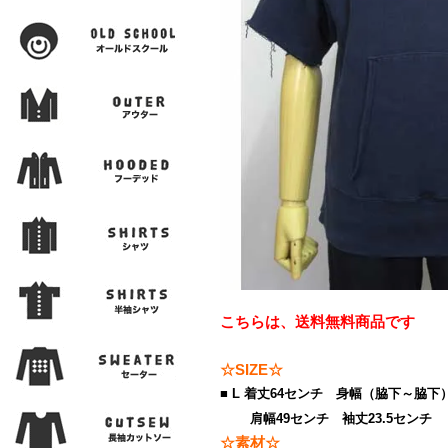
こちらは、送料無料商品です
☆SIZE☆
■ L 着丈64センチ 身幅（脇下～脇下
肩幅49センチ 袖丈23.5センチ
☆素材☆