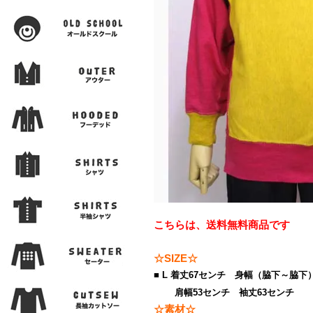
こちらは、送料無料商品です
☆SIZE☆
■ L 着丈67センチ 身幅（脇下～脇下
肩幅53センチ 袖丈63センチ
☆素材☆