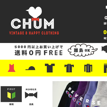
・ワンピース
・カットソー/スウェット
・ブラウス/シャツ
・スカート
・パンツ/ショーツ
・ジャケット/ニット
・Tシャツ
・ハット/スカーフ
・バッグ
・ブーツ/パンプス
・バッグ
・キャップ/ハット
・レザーシューズ/スニーカー
・ネクタイ
・マフラー
・アクセサリー
・ファイヤーキング
・雑貨/バンダナ
・プリントTシャツ
・バンド/ツアー
・キャラクター
・Nike/adidas/スポーツ
・チャンピオン
・サーフ/スケート
・ボーダー/総柄/無地
・フットボール/リンガー
・タンクトップ/NBA
・ポロシャツ
・半袖シャツ
・アロハ/サーフ/ボーリング
・ラルフ/ブランド
・無地/チェック/ストラ
・ワーク/ミリタリー/ウ
・ネル/ウール
・ショ
・アウ
・ジー
・Levi'
・ミリ
・コー
・コッ
・オー
・ジャ
ン
ン