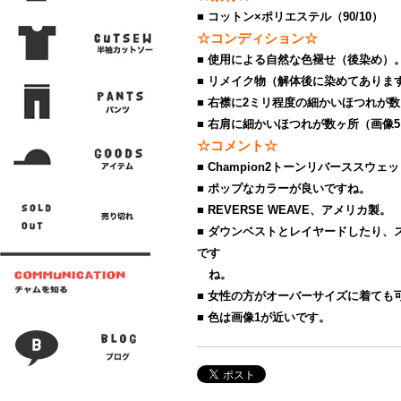
■ コットン×ポリエステル（90/10）
☆コンディション☆
■ 使用による自然な色褪せ（後染め）
■ リメイク物（解体後に染めてありま
■ 右襟に2ミリ程度の細かいほつれが
■ 右肩に細かいほつれが数ヶ所（画像
☆コメント☆
■ Champion2トーンリバーススウェ
■ ポップなカラーが良いですね。
■ REVERSE WEAVE、アメリカ製。
■ ダウンベストとレイヤードしたり、
です
ね。
■ 女性の方がオーバーサイズに着ても
■ 色は画像1が近いです。