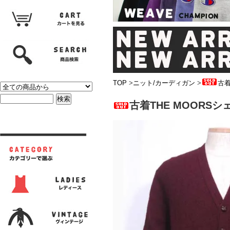
TOP
>
ニット/カーディガン
>
古着
古着THE MOORS