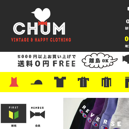
・ワンピース
・カットソー/スウェット
・ブラウス/シャツ
・スカート
・パンツ/ショーツ
・ジャケット/ニット
・Tシャツ
・ハット/スカーフ
・バッグ
・ブーツ/パンプス
・バッグ
・キャップ/ハット
・レザーシューズ/スニーカー
・ネクタイ
・マフラー
・アクセサリー
・ファイヤーキング
・雑貨/バンダナ
・プリントTシャツ
・バンド/ツアー
・キャラクター
・Nike/adidas/スポーツ
・チャンピオン
・サーフ/スケート
・ボーダー/総柄/無地
・フットボール/リンガー
・タンクトップ/NBA
・ポロシャツ
・半袖シャツ
・アロハ/サーフ/ボーリング
・ラルフ/ブランド
・無地/チェック/ストラ
・ワーク/ミリタリー/ウ
・ネル/ウール
・ショ
・アウ
・ジー
・Levi'
・ミリ
・コー
・コッ
・オー
・ジャ
ン
ン