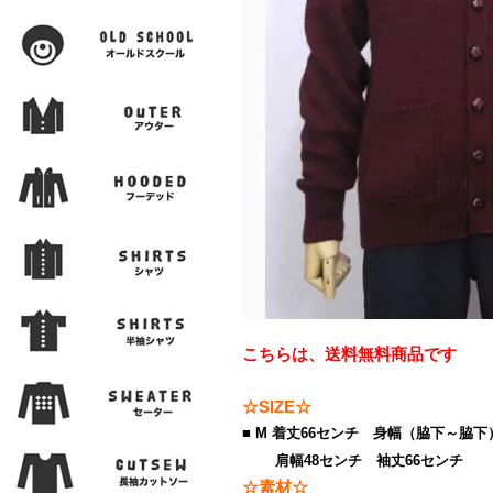
こちらは、送料無料商品です
☆SIZE☆
■ M 着丈66センチ 身幅（脇下～脇下
肩幅48センチ 袖丈66センチ
☆素材☆