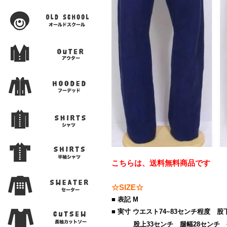
こちらは、送料無料商品です
☆SIZE☆
■ 表記 M
■ 実寸 ウエスト74~83センチ程度 股
股上33センチ 腿幅28センチ 裾