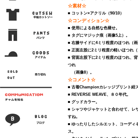
☆素材☆
■ コットン×アクリル（90/10）
☆コンディション☆
■ 使用による自然な色褪せ。
■ タグにマジック痕（画像5上）。
■ 右膝サイドに4ミリ程度のほつれ（画
■ 正面左股に2ミリ程度の軽いほつれ（
■ 背面左股下に2ミリ程度のほつれ、
つれ
（画像8）。
☆コメント☆
■ 古着Championカレッジプリント
■ REVERSE WEAVE、８０年代。
■ グッドカラー。
■ シャツやジャケットと合わせて、レ
すね。
■ ゆったりしたシルエット、コーディ
ス。