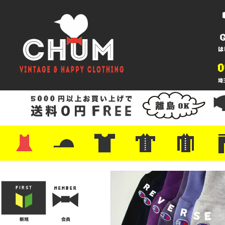
・ワンピース
・カットソー/スウェット
・ブラウス/シャツ
・スカート
・パンツ/ショーツ
・ジャケット/ニット
・Tシャツ
・ハット/スカーフ
・バッグ
・ブーツ/パンプス
・バッグ
・キャップ/ハット
・レザーシューズ/スニーカー
・ネクタイ
・マフラー
・アクセサリー
・ファイヤーキング
・雑貨/バンダナ
・プリントTシャツ
・バンド/ツアー
・キャラクター
・Nike/adidas/スポーツ
・チャンピオン
・サーフ/スケート
・ボーダー/総柄/無地
・フットボール/リンガー
・タンクトップ/NBA
・ポロシャツ
・半袖シャツ
・アロハ/サーフ/ボーリング
・ラルフ/ブランド
・無地/チェック/ストラ
・ワーク/ミリタリー/ウ
・ネル/ウール
・ショ
・アウ
・ジー
・Levi'
・ミリ
・コー
・コッ
・オー
・ジャ
ン
ン