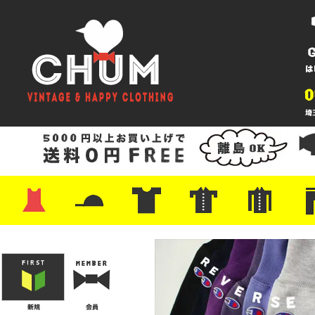
・ワンピース
・カットソー/スウェット
・ブラウス/シャツ
・スカート
・パンツ/ショーツ
・ジャケット/ニット
・Tシャツ
・ハット/スカーフ
・バッグ
・ブーツ/パンプス
・バッグ
・キャップ/ハット
・レザーシューズ/スニーカー
・ネクタイ
・マフラー
・アクセサリー
・ファイヤーキング
・雑貨/バンダナ
・プリントTシャツ
・バンド/ツアー
・キャラクター
・Nike/adidas/スポーツ
・チャンピオン
・サーフ/スケート
・ボーダー/総柄/無地
・フットボール/リンガー
・タンクトップ/NBA
・ポロシャツ
・半袖シャツ
・アロハ/サーフ/ボーリング
・ラルフ/ブランド
・無地/チェック/ストラ
・ワーク/ミリタリー/ウ
・ネル/ウール
・ショ
・アウ
・ジー
・Levi'
・ミリ
・コー
・コッ
・オー
・ジャ
ン
ン