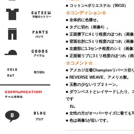
■ コットン×ポリエステル（90/10）
☆コンディション☆
■ 全体的に色褪せ。
■ タグに切れ（画像4）。
■ 正面襟下に4ミリ程度のほつれ（画像
■ 背面右肘に5ミリ程度のほつれ（画像
■ 左腹部に1.3センチ程度のシミ（画像
■ 正面裾リブに3ミリ程度のほつれ（画
☆コメント☆
■ アメカジ古着Championリバー
■ REVERSE WEAVE、アメリカ製。
■ 玉数の少ないリブ２トーン。
■ ダウンベストとレイヤードしたり、
です
ね。
■ 女性の方がオーバーサイズに着ても
■ 色は画像1が近いです。