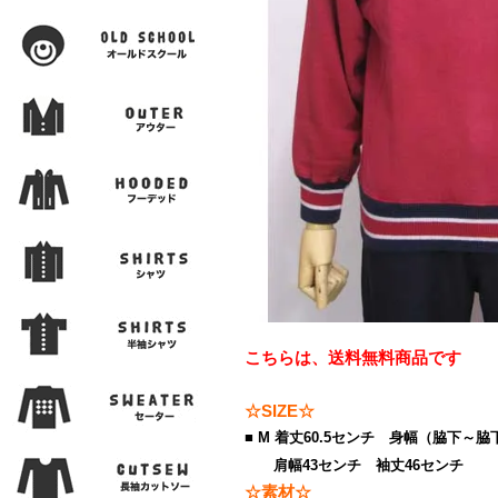
こちらは、送料無料商品です
☆SIZE☆
■ M 着丈60.5センチ 身幅（脇下～脇
肩幅43センチ 袖丈46センチ
☆素材☆