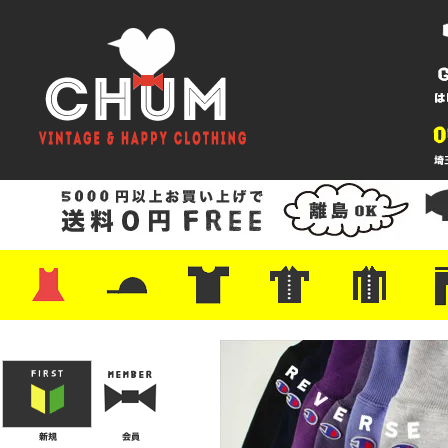
・ワンピース
・カットソー/スウェット
・ブラウス/シャツ
・スカート
・パンツ/ショーツ
・ジャケット/ニット
・Tシャツ
・ハット/スカーフ
・バッグ
・ブーツ/パンプス
・バッグ
・キャップ/ハット
・レザーシューズ/スニーカー
・ネクタイ
・マフラー
・アクセサリー
・ファイヤーキング
・雑貨/バンダナ
・プリントTシャツ
・バンド/ツアー
・キャラクター
・Nike/adidas/スポーツ
・チャンピオン
・サーフ/スケート
・ボーダー/総柄/無地
・フットボール/リンガー
・タンクトップ/NBA
・ポロシャツ
・半袖シャツ
・アロハ/サーフ/ボーリング
・ラルフ/ブランド
・無地/チェック/ストラ
・ワーク/ミリタリー/ウ
・ネル/ウール
・ショ
・アウ
・ジー
・Levi'
・ミリ
・コー
・コッ
・オー
・ジャ
ン
ン