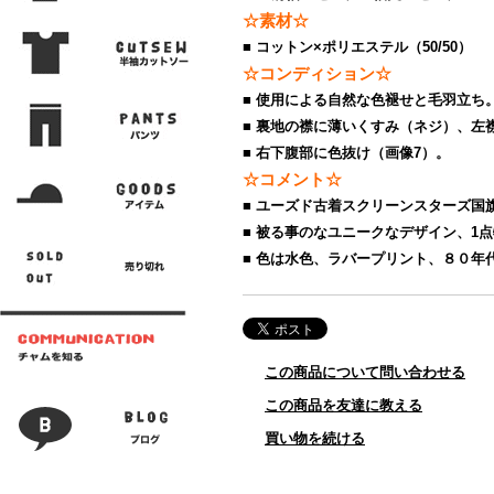
☆素材☆
■ コットン×ポリエステル（50/50）
☆コンディション☆
■ 使用による自然な色褪せと毛羽立ち
■ 裏地の襟に薄いくすみ（ネジ）、左
■ 右下腹部に色抜け（画像7）。
☆コメント☆
■ ユーズド古着スクリーンスターズ国
■ 被る事のなユニークなデザイン、1
■ 色は水色、ラバープリント、８０年代
この商品について問い合わせる
この商品を友達に教える
買い物を続ける