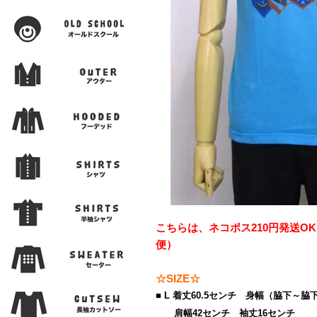
こちらは、ネコポス210円発送O
便）
☆SIZE☆
■ L 着丈60.5センチ 身幅（脇下～脇下
肩幅42センチ 袖丈16センチ