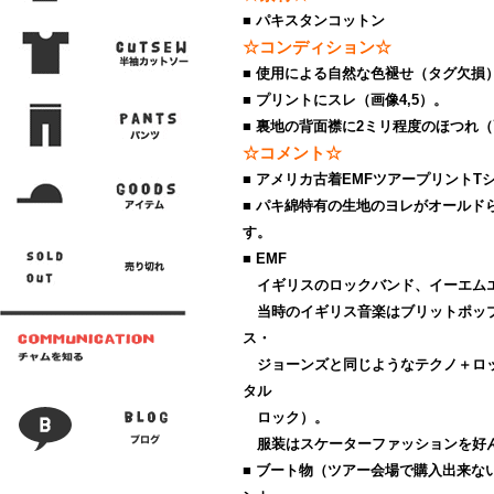
■ パキスタンコットン
☆コンディション☆
■ 使用による自然な色褪せ（タグ欠損
■ プリントにスレ（画像4,5）。
■ 裏地の背面襟に2ミリ程度のほつれ（
☆コメント☆
■ アメリカ古着EMFツアープリントT
■ パキ綿特有の生地のヨレがオールド
す。
■ EMF
イギリスのロックバンド、イーエム
当時のイギリス音楽はブリットポップ
ス・
ジョーンズと同じようなテクノ＋ロ
タル
ロック）。
服装はスケーターファッションを好
■ ブート物（ツアー会場で購入出来な