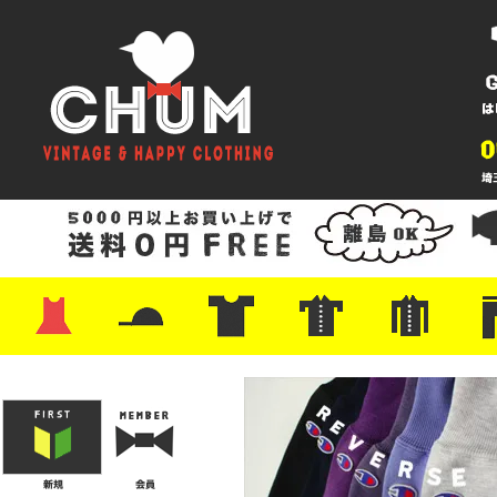
・ワンピース
・カットソー/スウェット
・ブラウス/シャツ
・スカート
・パンツ/ショーツ
・ジャケット/ニット
・Tシャツ
・ハット/スカーフ
・バッグ
・ブーツ/パンプス
・バッグ
・キャップ/ハット
・レザーシューズ/スニーカー
・ネクタイ
・マフラー
・アクセサリー
・ファイヤーキング
・雑貨/バンダナ
・プリントTシャツ
・バンド/ツアー
・キャラクター
・Nike/adidas/スポーツ
・チャンピオン
・サーフ/スケート
・ボーダー/総柄/無地
・フットボール/リンガー
・タンクトップ/NBA
・ポロシャツ
・半袖シャツ
・アロハ/サーフ/ボーリング
・ラルフ/ブランド
・無地/チェック/ストラ
・ワーク/ミリタリー/ウ
・ネル/ウール
・ショ
・アウ
・ジー
・Levi'
・ミリ
・コー
・コッ
・オー
・ジャ
ン
ン