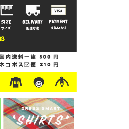
ットン
/フリース
ナイロン
/ワーク
ザー
レ