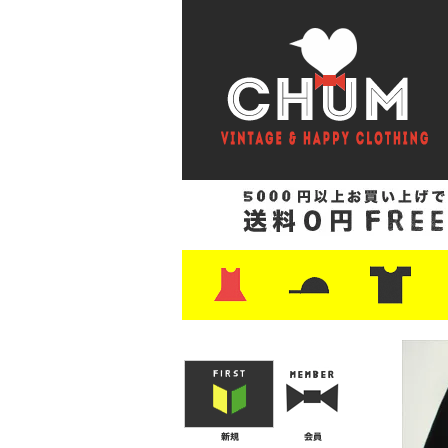
・ワンピース
・カットソー/スウェット
・ブラウス/シャツ
・スカート
・パンツ/ショーツ
・ジャケット/ニット
・Tシャツ
・ハット/スカーフ
・バッグ
・ブーツ/パンプス
・バッグ
・キャップ/ハット
・レザーシューズ/スニーカー
・ネクタイ
・マフラー
・アクセサリー
・ファイヤーキング
・雑貨/バンダナ
・プリントTシャツ
・バンド/ツアー
・キャラクター
・Nike/adidas/ス
・チャンピオン
・サーフ/スケート
・ボーダー/総柄/無
・フットボール/リ
・タンクトップ/NB
・
・
・