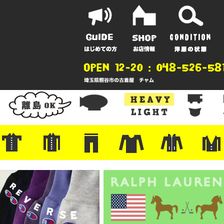
ポーツ
地
ンガー
A
ポロシャツ
半袖シャツ
アロハ/サーフ/ボーリング
・ラルフ/ブランド
・無地/チェック/ストライプ
・ワーク/ミリタリー/ウエスタ
・ネル/ウール
・ショートパンツ
・アウトドア/グラミチ
・ジーンズ/ペインター
・Levi's RED
・ミリタリー/ワーク
・コーデュロイ/スタプレ
・コットン/スラックス/チノ
・オーバーオール/つなぎ
・ジャージ/スウェット/ナイロ
・セントジェームス/ルミノア
・ロンT/サーマル/ラグビー
・プリント/半袖/スウェット
・チャンピオン/リバース
・パーカー
・デニム/コ
・アウトドア
・ジャージ/
・ミリタリー
・ウール/レ
・スーツ/ジ
ン
ン