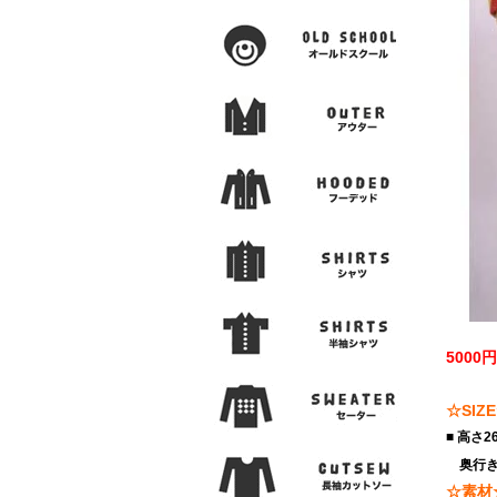
500
☆SIZ
■ 高さ
奥行き
☆素材