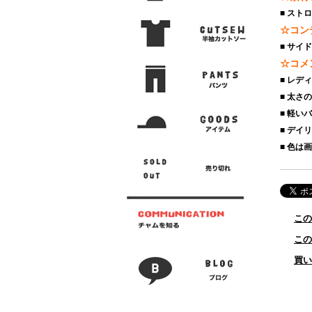
■ スト
☆コン
■ サイ
☆コメ
■ レデ
■ 太さ
■ 軽い
■ デイ
■ 色は
この
この
買い