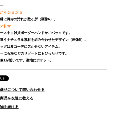
ロー
ディション☆
ド縁に薄赤の汚れが数ヶ所（画像6）。
ント☆
ィース中古雑貨ボーダーハンドかごバックです。
の違うナチュラル素材を組み合わせたデザイン（画像5）。
バッグは夏コーデに欠かせないアイテム。
リーにも海などのリゾートにもぴったりです。
画像1が近いです、裏地にポケット。
商品について問い合わせる
商品を友達に教える
物を続ける