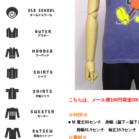
こちらは、メール便100円発送O
☆SIZE☆
■ M 着丈60センチ 身幅（脇下～脇下）
肩幅41.5センチ 袖丈19.5センチ
☆素材☆