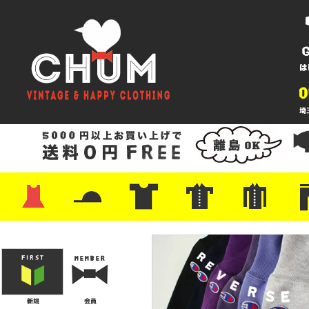
・ワンピース
・カットソー/スウェット
・ブラウス/シャツ
・スカート
・パンツ/ショーツ
・ジャケット/ニット
・Tシャツ
・ハット/スカーフ
・バッグ
・ブーツ/パンプス
・バッグ
・キャップ/ハット
・レザーシューズ/スニーカー
・ネクタイ
・マフラー
・アクセサリー
・ファイヤーキング
・雑貨/バンダナ
・プリントTシャツ
・バンド/ツアー
・キャラクター
・Nike/adidas/スポーツ
・チャンピオン
・サーフ/スケート
・ボーダー/総柄/無地
・フットボール/リンガー
・タンクトップ/NBA
・ポロシャツ
・半袖シャツ
・アロハ/サーフ/ボーリング
・ラルフ/ブランド
・無地/チェック/ストラ
・ワーク/ミリタリー/ウ
・ネル/ウール
・ショ
・アウ
・ジー
・Levi'
・ミリ
・コー
・コッ
・オー
・ジャ
ン
ン