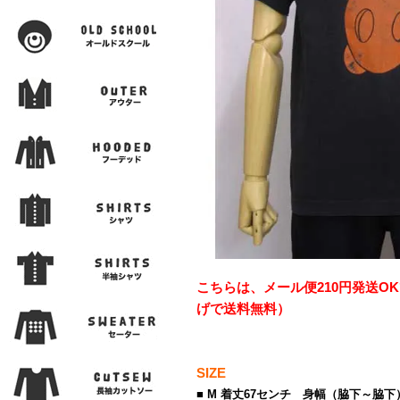
こちらは、メール便210円発送OK
げで送料無料）
SIZE
■ M 着丈67センチ 身幅（脇下～脇下