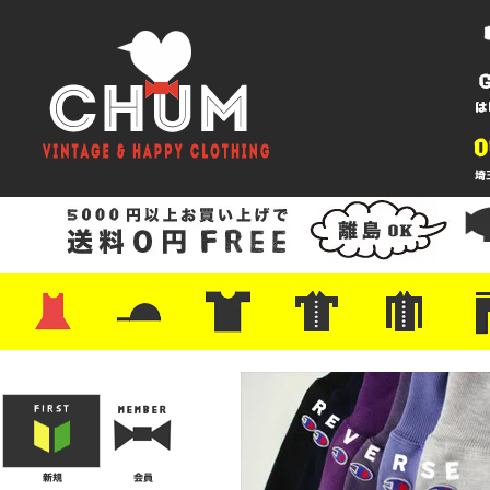
・ワンピース
・カットソー/スウェット
・ブラウス/シャツ
・スカート
・パンツ/ショーツ
・ジャケット/ニット
・Tシャツ
・ハット/スカーフ
・バッグ
・ブーツ/パンプス
・バッグ
・キャップ/ハット
・レザーシューズ/スニーカー
・ネクタイ
・マフラー
・アクセサリー
・ファイヤーキング
・雑貨/バンダナ
・プリントTシャツ
・バンド/ツアー
・キャラクター
・Nike/adidas/スポーツ
・チャンピオン
・サーフ/スケート
・ボーダー/総柄/無地
・フットボール/リンガー
・タンクトップ/NBA
・ポロシャツ
・半袖シャツ
・アロハ/サーフ/ボーリング
・ラルフ/ブランド
・無地/チェック/ストラ
・ワーク/ミリタリー/ウ
・ネル/ウール
・ショ
・アウ
・ジー
・Levi'
・ミリ
・コー
・コッ
・オー
・ジャ
ン
ン