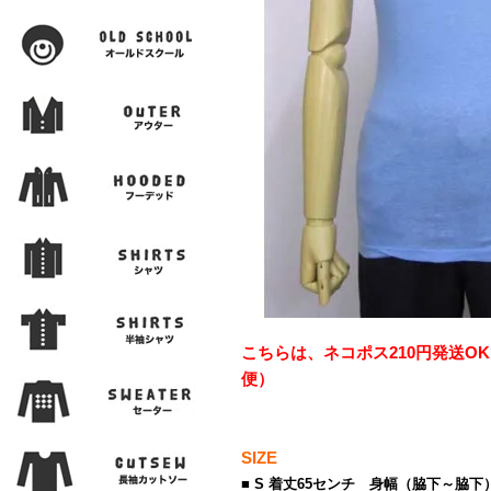
こちらは、ネコポス210円発送O
便）
SIZE
■ S 着丈65センチ 身幅（脇下～脇下