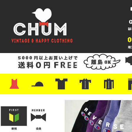
・ワンピース
・カットソー/スウェット
・ブラウス/シャツ
・スカート
・パンツ/ショーツ
・ジャケット/ニット
・Tシャツ
・ハット/スカーフ
・バッグ
・ブーツ/パンプス
・バッグ
・キャップ/ハット
・レザーシューズ/スニーカー
・ネクタイ
・マフラー
・アクセサリー
・ファイヤーキング
・雑貨/バンダナ
・プリントTシャツ
・バンド/ツアー
・キャラクター
・Nike/adidas/スポーツ
・チャンピオン
・サーフ/スケート
・ボーダー/総柄/無地
・フットボール/リンガー
・タンクトップ/NBA
・ポロシャツ
・半袖シャツ
・アロハ/サーフ/ボーリング
・ラルフ/ブランド
・無地/チェック/ストラ
・ワーク/ミリタリー/ウ
・ネル/ウール
・ショ
・アウ
・ジー
・Levi'
・ミリ
・コー
・コッ
・オー
・ジャ
ン
ン